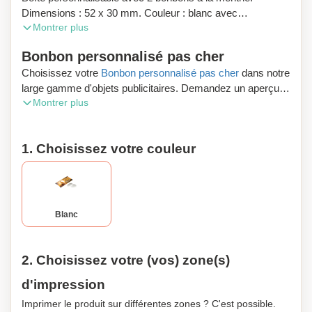
Dimensions : 52 x 30 mm. Couleur : blanc avec
Montrer plus
impriession quadrichromie sur la boîte entière. Contenu : 2
bonbons. Durée de conservation : 36 mois. Délai de
Bonbon personnalisé pas cher
production : environ 2 semaines. Quantité minimale de
Choisissez votre
Bonbon personnalisé pas cher
dans notre
commande : 1000 pièces.
large gamme d'objets publicitaires. Demandez un aperçu
Montrer plus
numérique gratuit et profitez de la livraison gratuite de votre
commande.
1. Choisissez votre couleur
À la recherche de produits personnalisés originaux en
Belgique ? La firme wallonne Zaprinta vous sert partout en
Belgique. Consultez notre assortiment de 30.000
références. Nous livrons gratuitement en Wallonie, en
Flandre et à Bruxelles. Besoin de d'informations ? Prenez
Blanc
contact avec nos spécialistes. Ils répondront à toutes vos
questions de façon claire et rapide.
2. Choisissez votre (vos) zone(s)
d'impression
Imprimer le produit sur différentes zones ? C'est possible.