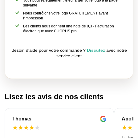
Vous pouvez également télécharger votre logo à la page
suivante
Nous contrôlons votre logo GRATUITEMENT avant
l'impression
Les clients nous donnent une note de 9,3 - Facturation
électronique avec CHORUS pro
Besoin d'aide pour votre commande ?
Discutez
avec notre
service client
Lisez les avis de nos clients
Thomas
Apollo
★
★
★
★
★
★
★
La livra