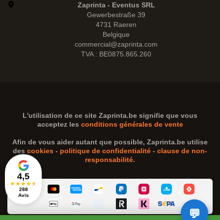
Zaprinta - Eventus SRL
Gewerbestraße 39
4731 Raeren
Belgique
commercial@zaprinta.com
TVA : BE0875.865.260
L'utilisation de ce site
Zaprinta.be
signifie que vous
acceptez les
conditions générales de vente
Afin de vous aider autant que possible,
Zaprinta.be
utilise
des
cookies
-
politique de confidentialité
-
clause de non-
responsabilité
.
4,5
★
★
★
★
★
288
Avis