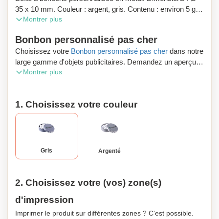
35 x 10 mm. Couleur : argent, gris. Contenu : environ 5 g
Montrer plus
de bonbons à la menthe. Durée de conservation : 36 mois.
Délai de production : environ 2 semaines. Le sticker avec
Bonbon personnalisé pas cher
les ingrédients et le film de fermeture sont inclus. Les
Choisissez votre
Bonbon personnalisé pas cher
dans notre
bonbons peuvent être fournis sans sucre avec supplément.
large gamme d'objets publicitaires. Demandez un aperçu
Quantité minimale de commande : 250 pièces.
Montrer plus
numérique gratuit et profitez de la livraison gratuite de votre
commande.
1. Choisissez votre couleur
Vous souhaitez acheter des produits publicitaires ou des
cadeaux d’affaires en Belgique ? Zaprinta Belgique est
votre spécialiste. Les frais de port sont offert pour toute
livraison en Belgique. Besoin de conseils ? Contactez avec
nos spécialistes. Ils vous conseilleront immédiatement.
Gris
Argenté
2. Choisissez votre (vos) zone(s)
d'impression
Imprimer le produit sur différentes zones ? C'est possible.