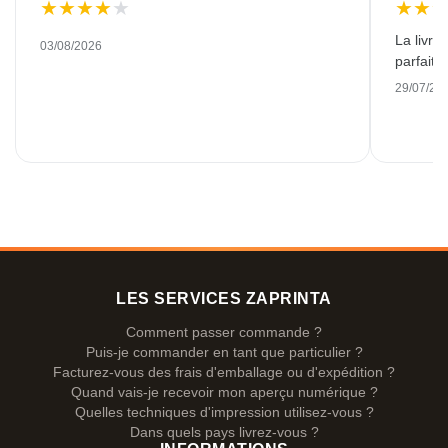
★
★
★
★
★
★
★
La livra
03/08/2026
parfaite
29/07/20
LES SERVICES ZAPRINTA
Comment passer commande ?
Puis-je commander en tant que particulier ?
Facturez-vous des frais d'emballage ou d'expédition ?
Quand vais-je recevoir mon aperçu numérique ?
Quelles techniques d'impression utilisez-vous ?
Dans quels pays livrez-vous ?