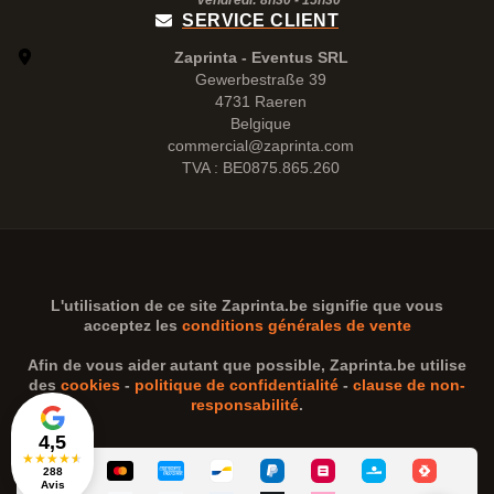
vendredi: 8h30 -
15h30
SERVICE CLIENT
Zaprinta - Eventus SRL
Gewerbestraße 39
4731 Raeren
Belgique
commercial@zaprinta.com
TVA : BE0875.865.260
L'utilisation de ce site
Zaprinta.be
signifie que vous
acceptez les
conditions générales de vente
Afin de vous aider autant que possible,
Zaprinta.be
utilise
des
cookies
-
politique de confidentialité
-
clause de non-
responsabilité
.
4,5
★
★
★
★
★
288
Avis