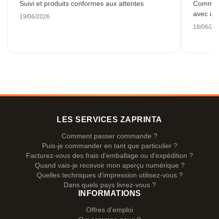
Suivi et produits conformes aux attentes
Commande
avec une
19/06/2026
18/06/20
LES SERVICES ZAPRINTA
Comment passer commande ?
Puis-je commander en tant que particulier ?
Facturez-vous des frais d'emballage ou d'expédition ?
Quand vais-je recevoir mon aperçu numérique ?
Quelles techniques d'impression utilisez-vous ?
Dans quels pays livrez-vous ?
INFORMATIONS
Offres d'emploi