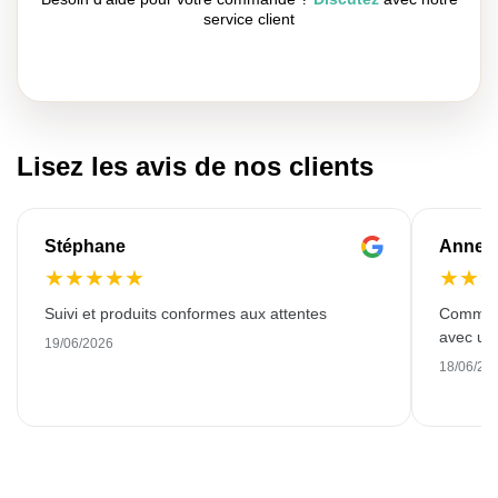
service client
Lisez les avis de nos clients
Stéphane
Anne-M
★
★
★
★
★
★
★
Suivi et produits conformes aux attentes
Commande
avec une
19/06/2026
18/06/20