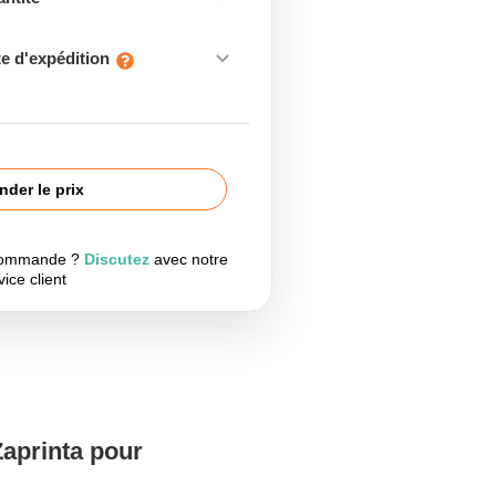
e d'expédition
der le prix
 commande ?
Discutez
avec notre
vice client
Zaprinta pour