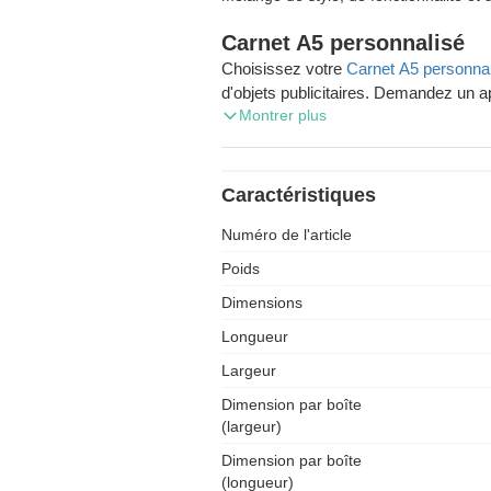
Carnet A5 personnalisé
Choisissez votre
Carnet A5 personna
d'objets publicitaires. Demandez un a
Montrer plus
profitez de la livraison gratuite de v
Si vous vivez en Belgique et que vou
des articles, Zaprinta Belgique est à 
Caractéristiques
personnalisation, notre société propo
Numéro de l'article
qualité imprimés avec soin. Parcourez notre large choix de 30.000
références ! Nous envoyons les com
Poids
Wallonie, en Flandre et à Bruxelles. Besoi
Dimensions
contact avec nos spécialistes. Ils répondront à toutes vos questions
immédiatement.
Longueur
Largeur
Dimension par boîte
(largeur)
Dimension par boîte
(longueur)