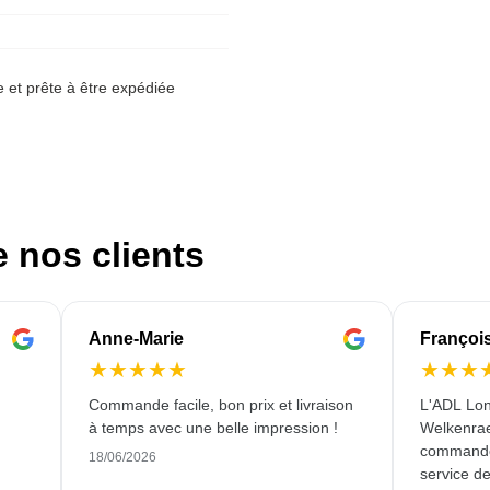
et prête à être expédiée
e nos clients
Anne-Marie
Françoi
★
★
★
★
★
★
★
★
Commande facile, bon prix et livraison
L'ADL Lon
à temps avec une belle impression !
Welkenraed
commande 
18/06/2026
service de