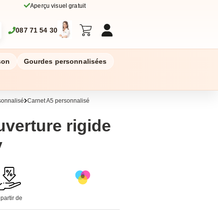
Aperçu visuel gratuit
087 71 54 30
son
Gourdes personnalisées
sonnalisé
Carnet A5 personnalisé
uverture rigide
y
 partir de