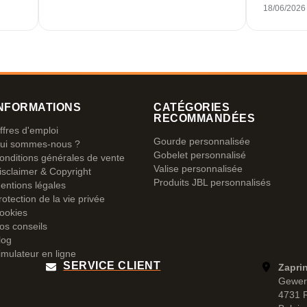
18/06/2026
NFORMATIONS
CATÉGORIES
RECOMMANDÉES
ffres d'emploi
Gourde personnalisée
ui sommes-nous ?
Gobelet personnalisé
onditions générales de vente
Valise personnalisée
isclaimer & Copyright
Produits JBL personnalisés
entions légales
rotection de la vie privée
ookies
os conseils
log
imulateur en ligne
SERVICE CLIENT
Zapri
Gewer
4731 