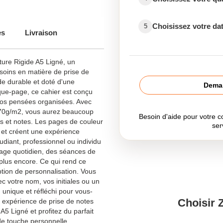
Choisissez votre dat
5
es
Livraison
ture Rigide A5 Ligné, un
oins en matière de prise de
de durable et doté d'une
Deman
que-page, ce cahier est conçu
vos pensées organisées. Avec
 70g/m2, vous aurez beaucoup
Besoin d'aide pour votre
s et notes. Les pages de couleur
ser
et créent une expérience
udiant, professionnel ou individu
usage quotidien, des séances de
 plus encore. Ce qui rend ce
ption de personnalisation. Vous
c votre nom, vos initiales ou un
unique et réfléchi pour vous-
Choisir 
 expérience de prise de notes
5 Ligné et profitez du parfait
 de touche personnelle.