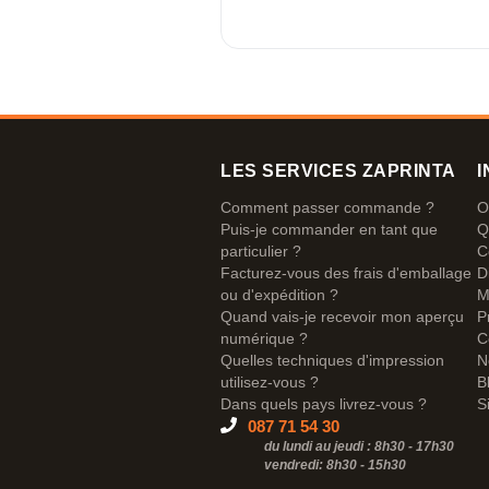
LES SERVICES ZAPRINTA
I
Comment passer commande ?
O
Puis-je commander en tant que
Q
particulier ?
C
Facturez-vous des frais d'emballage
D
ou d'expédition ?
M
Quand vais-je recevoir mon aperçu
P
numérique ?
C
Quelles techniques d'impression
N
utilisez-vous ?
B
Dans quels pays livrez-vous ?
S
087 71 54 30
du lundi au jeudi : 8h30 - 17h30
vendredi: 8h30 -
15h30