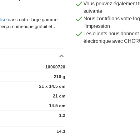
Vous pouvez également té
suivante
Nous contrôlons votre 
lisé
dans notre large gamme
l'impression
perçu numérique gratuit et
otre commande.
Les clients nous donnent 
électronique avec CHOR
s avez envie de personnaliser
votre service. Expert dans la
se des produits personnalisés de
10060720
mandes gratuitement en
216 g
n de d'informations ? Prenez
21 x 14.5 cm
21 cm
14.5 cm
1.2
14.3