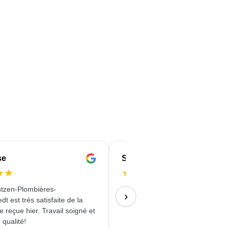
se
Serife
★
★
★
★
★
★
★
tzen-Plombières-
Livraison rapide, fiable et de qual
›
t est très satisfaite de la
18/06/2026
reçue hier. Travail soigné et
 qualité!