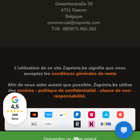
Gewerbestraße 39
4731 Raeren
Belgique
commercial@zaprinta.com
TVA : BE0875.865.260
L'utilisation de ce site
Zaprinta.be
signifie que vous
acceptez les
conditions générales de vente
Afin de vous aider autant que possible,
Zaprinta.be
utilise
des
cookies
-
politique de confidentialité
-
clause de non-
responsabilité
.
4,5
★
★
★
★
★
288
Avis
Demandez un devis gratuit