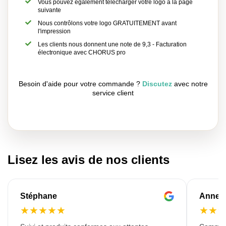
Vous pouvez également télécharger votre logo à la page
suivante
Nous contrôlons votre logo GRATUITEMENT avant
l'impression
Les clients nous donnent une note de 9,3 - Facturation
électronique avec CHORUS pro
Besoin d'aide pour votre commande ?
Discutez
avec notre
service client
Lisez les avis de nos clients
Stéphane
Anne-M
★
★
★
★
★
★
★