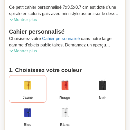
Ce petit cahier personnalisé 7x9,5x0,7 cm est doté d'une
spirale en coloris gais avec mini stylo assorti sur le dessus
Montrer plus
et 60 feuilles lignées.
Cahier personnalisé
Choisissez votre
Cahier personnalisé
dans notre large
gamme d'objets publicitaires. Demandez un aperçu
Montrer plus
numérique gratuit et profitez de la livraison gratuite de votre
commande.
1. Choisissez votre couleur
Vous désirez passer commande des produits publicitaires
ou des cadeaux d’affaires en Belgique ? Zaprinta Belgique
est votre spécialiste. Obtenez des frais de livraison offerts
en commandant dans la boutique en ligne Zaprinta.be.
Besoin de d'aide ? Contactez avec nos conseillers. Ils
Jaune
Rouge
Noir
vous conseilleront de façon claire et rapide.
Bleu
Blanc