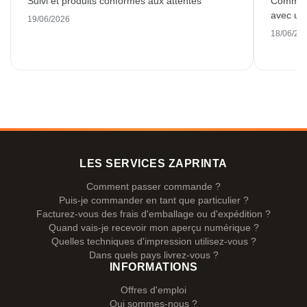
Suivi et produits conformes aux attentes
Commande
avec une
19/06/2026
18/06/20
LES SERVICES ZAPRINTA
Comment passer commande ?
Puis-je commander en tant que particulier ?
Facturez-vous des frais d'emballage ou d'expédition ?
Quand vais-je recevoir mon aperçu numérique ?
Quelles techniques d'impression utilisez-vous ?
Dans quels pays livrez-vous ?
INFORMATIONS
Offres d'emploi
Qui sommes-nous ?