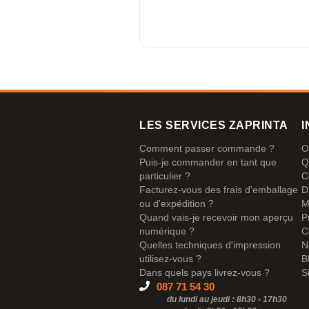
LES SERVICES ZAPRINTA
I
Comment passer commande ?
O
Puis-je commander en tant que
Q
particulier ?
C
Facturez-vous des frais d'emballage
D
ou d'expédition ?
M
Quand vais-je recevoir mon aperçu
P
numérique ?
C
Quelles techniques d'impression
N
utilisez-vous ?
B
Dans quels pays livrez-vous ?
S
087 71 54 30
du lundi au jeudi : 8h30 - 17h30