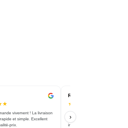
Rachida
★
★
★
★
★
★
★
ande vivement ! La livraison
Une approche professionnelle. D
›
 rapide et simple. Excellent
accords clairs et précis. D'excell
alité-prix.
interlocuteurs qui ne considèrent