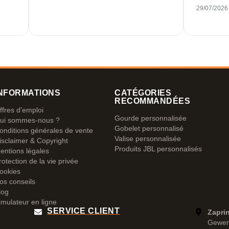
29/07/2026
NFORMATIONS
CATÉGORIES
RECOMMANDÉES
ffres d'emploi
Gourde personnalisée
ui sommes-nous ?
Gobelet personnalisé
onditions générales de vente
Valise personnalisée
isclaimer & Copyright
Produits JBL personnalisés
entions légales
rotection de la vie privée
ookies
os conseils
log
imulateur en ligne
SERVICE CLIENT
Zapri
Gewer