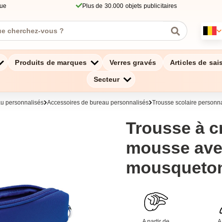
que
Plus de 30.000 objets publicitaires
Produits de marques
Verres gravés
Articles de sai
Secteur
au personnalisés
Accessoires de bureau personnalisés
Trousse scolaire personn
Trousse à c
mousse av
mousqueton 
A partir de
A