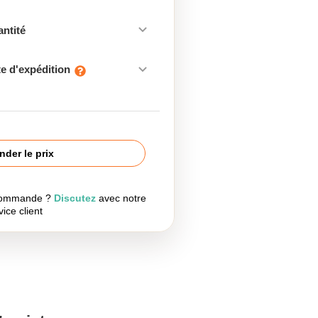
antité
e d'expédition
der le prix
 commande ?
Discutez
avec notre
vice client