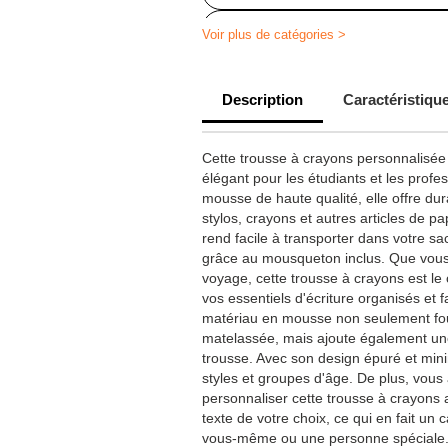
Accessoires de bureau personnali
Voir plus de catégories >
Trousse scolaire personnalisée
Description
Caractéristiqu
Cadeaux publicitaires personnalisé
Cette trousse à crayons personnalisée 
élégant pour les étudiants et les profe
mousse de haute qualité, elle offre dura
stylos, crayons et autres articles de p
rend facile à transporter dans votre sa
grâce au mousqueton inclus. Que vous al
voyage, cette trousse à crayons est l
vos essentiels d'écriture organisés et 
matériau en mousse non seulement fou
matelassée, mais ajoute également un
trousse. Avec son design épuré et minim
styles et groupes d'âge. De plus, vous 
personnaliser cette trousse à crayons 
texte de votre choix, ce qui en fait un 
vous-même ou une personne spéciale. 