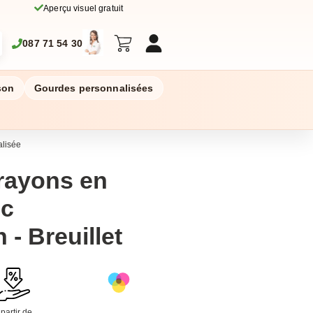
Aperçu visuel gratuit
087 71 54 30
son
Gourdes personnalisées
alisée
rayons en
ec
- Breuillet
 partir de