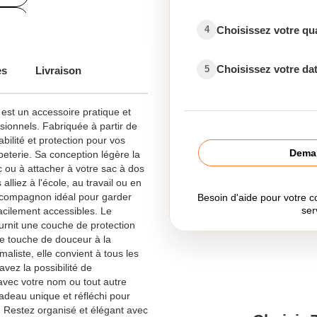
sés
Choisissez votre qu
4
Choisissez votre dat
5
es
Livraison
s pour école et éducation
est un accessoire pratique et
ssionnels. Fabriquée à partir de
bilité et protection pour vos
Deman
apeterie. Sa conception légère la
c ou à attacher à votre sac à dos
liez à l'école, au travail ou en
e compagnon idéal pour garder
Besoin d'aide pour votre
ser
facilement accessibles. Le
rnit une couche de protection
e touche de douceur à la
aliste, elle convient à tous les
avez la possibilité de
avec votre nom ou tout autre
cadeau unique et réfléchi pour
Restez organisé et élégant avec