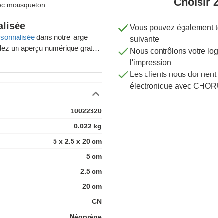
Choisir 
vec mousqueton.
alisée
Vous pouvez également té
rsonnalisée
dans notre large
suivante
ez un aperçu numérique gratuit
Nous contrôlons votre 
e votre commande.
l'impression
Les clients nous donnent 
ous souhaitez personnaliser des
électronique avec CHOR
isposition. Spécialisé dans la
opose des produits personnalisés
10022320
raison offerts en commandant
0.022 kg
oin de conseils ? Prenez
5 x 2.5 x 20 cm
5 cm
2.5 cm
20 cm
CN
Néoprène