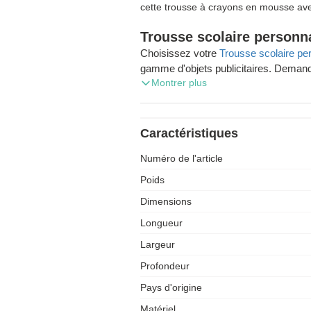
cette trousse à crayons en mousse a
Trousse scolaire personn
Choisissez votre
Trousse scolaire pe
gamme d'objets publicitaires. Demand
Montrer plus
et profitez de la livraison gratuite d
Si vous habitez en Belgique et que v
objets, Zaprinta Belgique est à votre d
Caractéristiques
personnalisation, notre entreprise pr
Numéro de l'article
de qualité imprimés avec soin. Consultez notre large choix de 30.000
références ! Profitez des frais de liv
Poids
dans la boutique en ligne Zaprinta.be. Bes
Dimensions
contact avec nos conseillers. Ils répondront à toutes vos questions
rapidement et efficacement.
Longueur
Largeur
Profondeur
Pays d'origine
Matériel