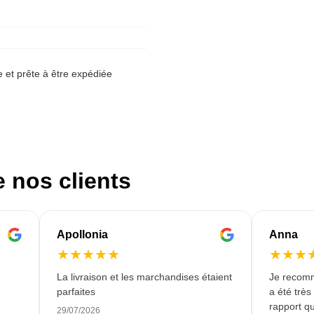
et prête à être expédiée
e nos clients
Apollonia
Anna
★
★
★
★
★
★
★
★
La livraison et les marchandises étaient
Je recomm
parfaites
a été très
rapport qu
29/07/2026