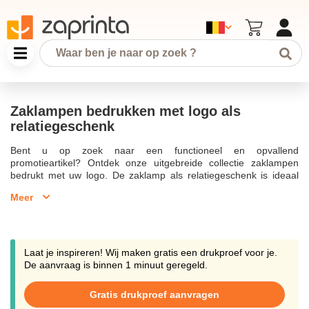
Zaklampen bedrukken met logo als
relatiegeschenk
Bent u op zoek naar een functioneel en opvallend
promotieartikel? Ontdek onze uitgebreide collectie zaklampen
bedrukt met uw logo. De zaklamp als relatiegeschenk is ideaal
voor buitenactiviteiten en noodsituaties. Laat zaklampen
Meer
bedrukken met uw bedrijfsnaam om uw naamsbekendheid te
vergroten. Eenvoudig online te bestellen voor een verrassend
geschenk. Onze zaklampen zijn beschikbaar vanaf 50 stuks met
gratis digitaal voorbeeld en snelle levering. Kies voor bedrukte
zaklampen in meerdere kleuren of ga voor een draagbare lamp
Laat je inspireren! Wij maken gratis een drukproef voor je.
met krachtige led verlichting. Vergeet niet dat een
De aanvraag is binnen 1 minuut geregeld.
gepersonaliseerde zaklamp een uitstekende keuze is voor
promotiegeschenken en relatiegeschenken zoals multifunctionele
Gratis drukproef aanvragen
led zaklampen, sleutelhanger lampen en zaklampjes. Naast