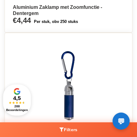
Aluminium Zaklamp met Zoomfunctie -
Dentergem
€4,44
Per stuk, obv 250 stuks
4,5
★
★
★
★
★
288
Beoordelingen
Filters
Oplaadbare Gerecycleerde Aluminium