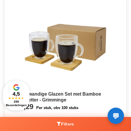
4,5
Dubbelwandige Glazen Set met Bamboe
★
★
★
★
★
Onderzetter - Grimminge
288
€17,29
Beoordelingen
Per stuk, obv 100 stuks
Filters