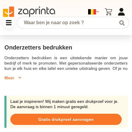
Onderzetters bedrukken
Onderzetters bedrukken is een uitstekende manier om jouw
bedrijf of merk te promoten. Met gepersonaliseerde onderzetters
kun je elk huis en elke tafel een unieke uitstraling geven. Of je nu
kiest voor ronde onderzetters of vierkante onderzetters, de
Meer
mogelijkheden zijn eindeloos. Onze onderzetters zijn van hoge
kwaliteit en gemaakt van verschillende materialen zoals bamboe,
kurk, aluminium en meer, waardoor ze duurzaam en stijlvol zijn.Je
kunt jouw eigen ontwerp uploaden en wij drukken het op de
onderzetters met jouw logo of bedrijfsnaam. Dit is ideaal voor
Laat je inspireren! Wij maken gratis een drukproef voor je.
naamsbekendheid en als relatiegeschenk. Met onze online editor
De aanvraag is binnen 1 minuut geregeld.
kun je eenvoudig jouw onderzetters personaliseren, en het proces
van onderzetters laten bedrukken is simpel en snel.Wij bieden
Gratis drukproef aanvragen
verschillende formaten en materiaalsoorten aan om aan al jouw
wensen te voldoen. Of je nu onderzetters met foto of tekst wilt, wij