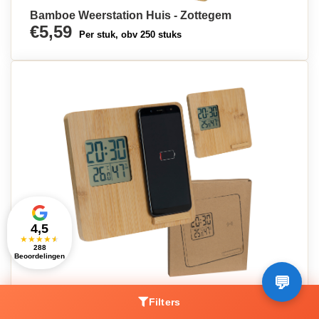
Bamboe Weerstation Huis - Zottegem
€5,59
Per stuk, obv 250 stuks
4,5
★
★
★
★
★
288
Beoordelingen
Bamboe Weerstation en Draadloze Oplader -
Filters
Zwijnaarde