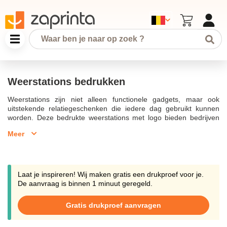
Weerstations bedrukken
Weerstations zijn niet alleen functionele gadgets, maar ook
uitstekende relatiegeschenken die iedere dag gebruikt kunnen
worden. Deze bedrukte weerstations met logo bieden bedrijven
de mogelijkheid jouw bedrijfslogo te tonen aan vele relaties en
Meer
medewerkers. Met een bedrukt weerstation kunt u eenvoudig
temperatuur of luchtvochtigheid meten, waardoor het een
praktisch en origineel cadeau is voor kantoor. Weerstations laten
bedrukken met bedrijfslogo stelt bedrijven in staat om op te vallen
en hun merk te promoten. Het brede assortiment aan
Laat je inspireren! Wij maken gratis een drukproef voor je.
beschikbare modellen, zoals bamboe en digitale weerstations,
De aanvraag is binnen 1 minuut geregeld.
maakt het kiezen voor een gepersonaliseerde weerstation
eenvoudig en leuk. Wilt u meer informatie over de mogelijkheden
Gratis drukproef aanvragen
en prijzen voor bedrukte weerstations? Neem contact op met
onze medewerkers voor ✓ persoonlijk advies ✓ en ontvang een