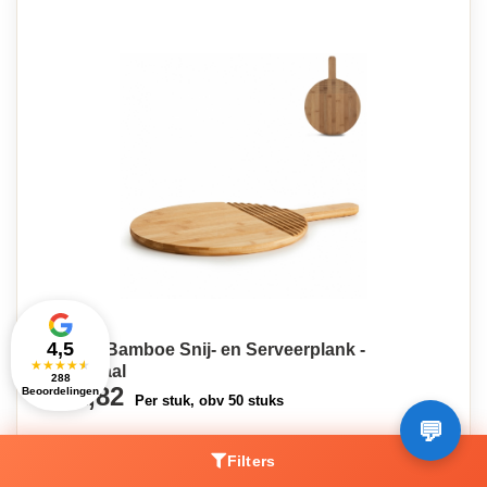
4,5
Ronde Bamboe Snij- en Serveerplank -
★
★
★
★
★
Vechmaal
288
€11,82
Beoordelingen
Per stuk, obv 50 stuks
Filters