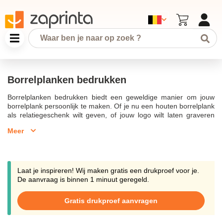
Borrelplanken bedrukken
Borrelplanken bedrukken biedt een geweldige manier om jouw
borrelplank persoonlijk te maken. Of je nu een houten borrelplank
als relatiegeschenk wilt geven, of jouw logo wilt laten graveren
voor een professionele uitstraling, de mogelijkheden zijn
Meer
eindeloos. Onze borrelplanken zijn gemaakt van hoogwaardige
houtsoorten, zoals bamboe, en zijn beschikbaar in verschillende
formaten. Je kunt ze personaliseren met een gegraveerde
persoonlijke boodschap of een bedrukking met jouw eigen tekst of
logo. Een bedrukte borrelplank is niet alleen een leuk cadeau,
Laat je inspireren! Wij maken gratis een drukproef voor je.
maar ook een perfect relatiegeschenk dat niet mag ontbreken in
De aanvraag is binnen 1 minuut geregeld.
jouw bedrijf.Laat borrelplanken graveren met jouw bedrijfsnaam
of een speciale boodschap voor een unieke touch. De meeste
Gratis drukproef aanvragen
borrelplanken zijn ook geschikt als serveerplanken voor een
heerlijk wijntje met kaasjes en gebakken brood. Met een gratis