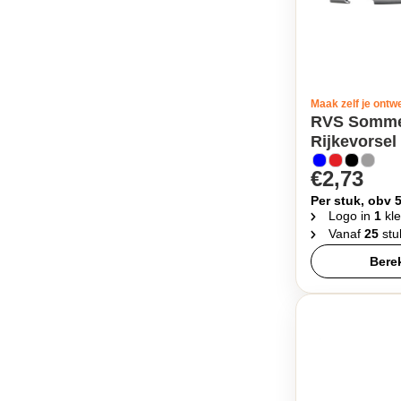
Maak zelf je ontw
RVS Sommel
Rijkevorsel
€2,73
Per stuk, obv 
Logo in
1
kle
Vanaf
25
stu
Berek