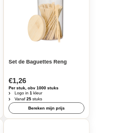
Set de Baguettes Reng
€1,26
Per stuk, obv 1000 stuks
Logo in
1
kleur
Vanaf
25
stuks
Bereken mijn prijs