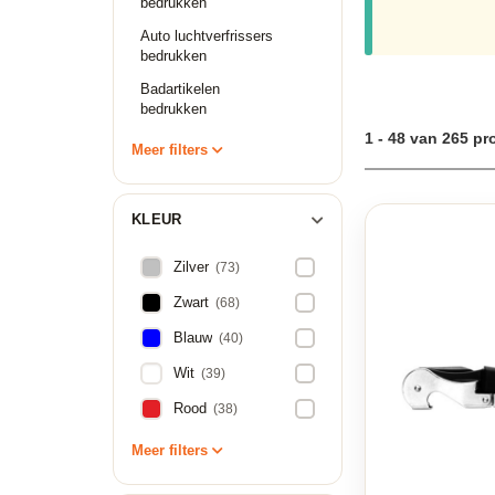
bedrukken
assortiment biedt
natuurlijk het be
Auto luchtverfrissers
service en gratis d
bedrukken
Badartikelen
bedrukken
1 - 48 van 265 p
Meer filters
KLEUR
Zilver
(73)
Zwart
(68)
Blauw
(40)
Wit
(39)
Rood
(38)
Meer filters