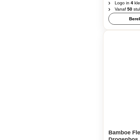
Logo in
4
kle
Vanaf
50
stu
Berek
Bamboe Fle
Drogenbos