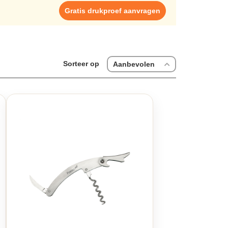
emaal met een snelle levertijd en de beste kwaliteit,
Gratis drukproef aanvragen
ners bedrukken bij ons en geniet van een uitstekende
 en klanttevredenheid in elke bestelling. \n
Sorteer op
Aanbevolen