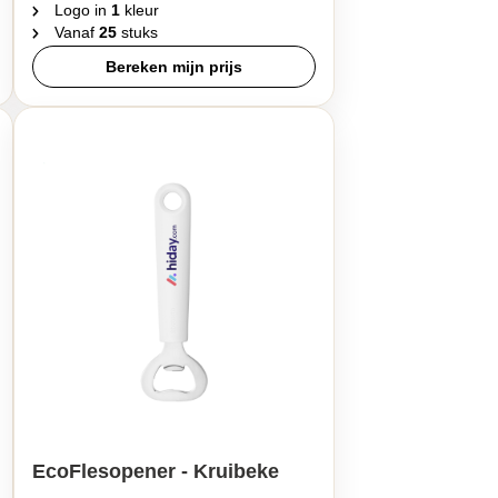
Logo in
1
kleur
Vanaf
25
stuks
Bereken mijn prijs
EcoFlesopener - Kruibeke