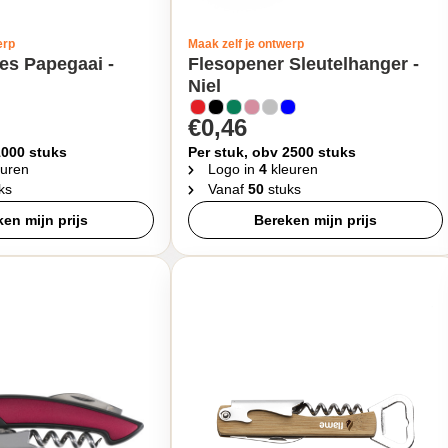
erp
Maak zelf je ontwerp
s Papegaai -
Flesopener Sleutelhanger -
Niel
€0,46
1000 stuks
Per stuk, obv 2500 stuks
uren
Logo in
4
kleuren
ks
Vanaf
50
stuks
en mijn prijs
Bereken mijn prijs