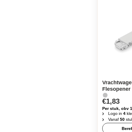
Vrachtwage
Flesopener 
€1,83
Per stuk, obv 
Logo in
4
kle
Vanaf
50
stu
Berek