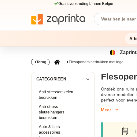
Gratis verzending binnen Belgïe
All
Zaprint
Terug
Flesopeners bedrukken met logo
Flesope
CATEGORIEEN
Ontdek ons ruim a
Anti stressartikelen
diverse modellen 
bedrukken
perfect voor even
bedrukt of gegrav
Anti-stress
Meer
activiteiten. Of u
sleutelhangers
wensen te vervulle
bedrukken
ontwerp uploaden 
Auto & fiets
Mocht u vragen he
L
accessoires
zet uw bedrijf of