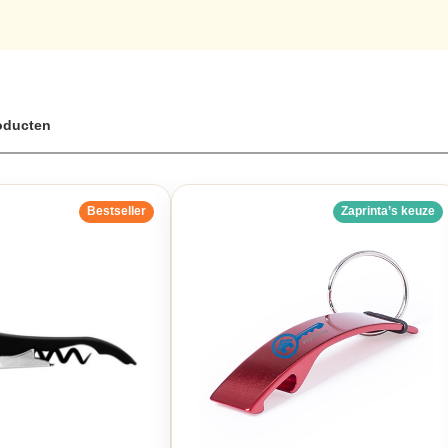
 talloze mogelijkheden voor bedrijfslogo’s, ontwerpen en teksten, all
ste voor uw promotionele activiteiten. Ontdek het gemak van flesope
igitaal ontwerp voor uw gewenste opdruk. Wij staan garant voor kwaliteit
roducten
Bestseller
Zaprinta’s keuze