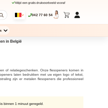
Altijd een gratis drukvoorbeeld vooraf
042 77 60 54
s
ken in België
len of relatiegeschenken. Onze flesopeners komen in
esopeners laten bedrukken met uw eigen logo of tekst,
traling zijn er metalen flesopeners die professioneel
kte flesopeners altijd op tijd zijn voor uw geplande
openers in grotere hoeveelheden, wij staan klaar om uw
haarscherpe drukwerk service kunt u uw bedrijfslogo of
n doeltreffend, zodat uw bestelling soepel verloopt.
nze website. Kies voor onze flesopeners met opdruk en
 is binnen 1 minuut geregeld.
n van uw logo voor een gepersonaliseerde touch. Ons