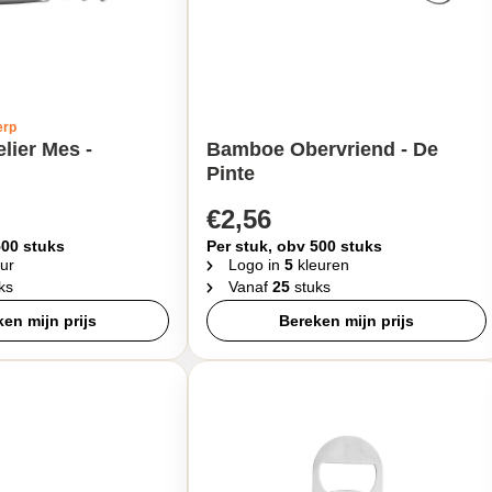
erp
ier Mes -
Bamboe Obervriend - De
Pinte
€2,56
500 stuks
Per stuk, obv 500 stuks
ur
Logo in
5
kleuren
ks
Vanaf
25
stuks
en mijn prijs
Bereken mijn prijs