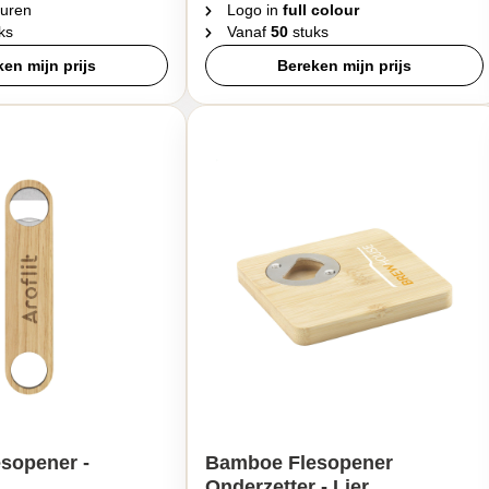
uren
Logo in
full colour
ks
Vanaf
50
stuks
en mijn prijs
Bereken mijn prijs
sopener -
Bamboe Flesopener
Onderzetter - Lier