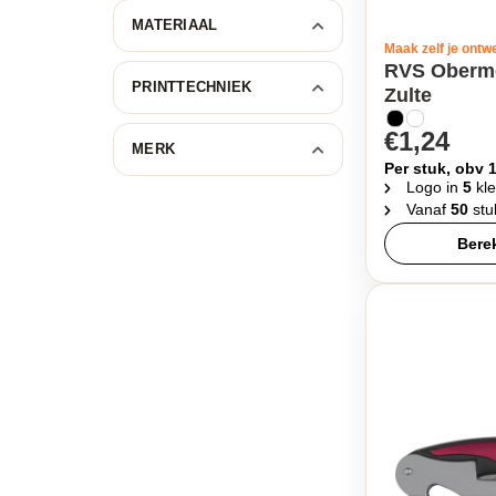
MATERIAAL
Maak zelf je ontw
RVS Oberme
PRINTTECHNIEK
Zulte
€1,24
MERK
Per stuk, obv 
Logo in
5
kle
Vanaf
50
stu
Berek