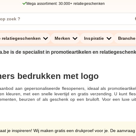
Mega assortiment: 30.000+ relatiegeschenken
e relatiegeschenken
Merken
Inspiratie
Branche
a.be is de specialist in promotieartikelen en relatiegeschen
ners bedrukken met logo
anbod aan gepersonaliseerde flesopeners, ideaal als promotieartike
en kleuren, met een snelle levertijd en gratis verzending. U kunt fl
ementen, beurzen of als geschenk op een bruiloft. Voor een luxe uits
eerd kunnen worden.Snelle levering is gegarandeerd, zodat uw bedru
 nu kiest voor goedkope flesopeners in een kleine oplage of luxe fles
n. Vanaf 5 stuks te bestellen, ideaal voor elke gelegenheid.Met onze 
en eenvoudig bestellen met opdruk. Ons bestelproces is eenvoudig e
bben, dan kunt u ons altijd bereiken via ons emailadres of chat op o
aat je inspireren! Wij maken gratis een drukproef voor je. De aanvraag
 evenement in de spotlight.Laat uw flesopeners graveren of voorzie