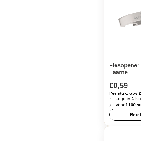
Flesopener 
Laarne
€0,59
Per stuk, obv 
Logo in
1
kle
Vanaf
100
st
Berek