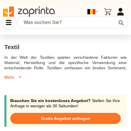
Textil
In der Welt der Textilien spielen verschiedene Faktoren wie
Material, Herstellung und die spezifische Verwendung eine
entscheidende Rolle. Textilien umfassen ein breites Sortiment,
von Kleidung wie Jacken und Hosen bis hin zu Heimtextilien wie
Mehr
Teppichen und Bettwäsche. Textil gmbh in Österreich ist ein
führender Hersteller, der auf nachhaltige Produktion setzt. Mithilfe
von Baumwolle, Leinen und Viskose werden Stoffe hergestellt, die
sowohl gewebt als auch gestrickt werden können. Textilfasern und
Chemiefasern werden dabei überwiegend eingesetzt, um ein
Brauchen Sie ein kostenloses Angebot?
Stellen Sie Ihre
hochwertiges und langlebiges Erzeugnis zu garantieren. Gewebe
Anfrage in weniger als 30 Sekunden!
kann auch mit Mustern bedruckt oder mit Stickerei versehen
werden, um die Flexibilität und die spezifische Beschaffenheit des
Gratis Angebot anfragen
Materials hervorzuheben. Textilien aus Österreich sind bekannt
für ihre überraschend hohe Qualität und die präzise Verarbeitung.