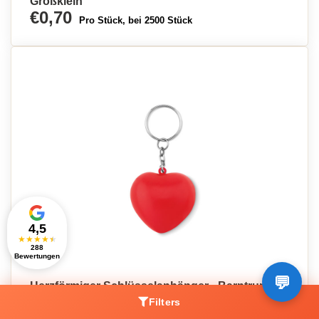
Großklein
€0,70
Pro Stück, bei 2500 Stück
4,5
★
★
★
★
★
288
Bewertungen
Herzförmiger Schlüsselanhänger - Barntrup
€0,71
Filters
Pro Stück, bei 2500 Stück