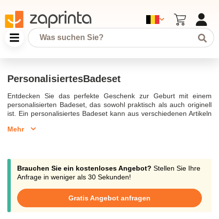
PersonalisiertesBadeset
Entdecken Sie das perfekte Geschenk zur Geburt mit einem
personalisierten Badeset, das sowohl praktisch als auch originell
ist. Ein personalisiertes Badeset kann aus verschiedenen Artikeln
wie einem Kapuzenhandtuch, Badetuch mit Kapuze oder einem
Mehr
bestickten Bademantel bestehen. Die Handtücher und
Waschlappen sind aus reiner Baumwolle gefertigt und bieten eine
weiche, sanfte Berührung für Ihr Baby oder Kleinkind. Die Sets
sind eine schöne Geschenkidee, da sie personalisiert werden
können, um den individuellen Geschmack zu treffen. Dank der
Brauchen Sie ein kostenloses Angebot?
Stellen Sie Ihre
Bestickung kann das Set mit dem Namen des Kindes oder einem
Anfrage in weniger als 30 Sekunden!
besonderen Datum versehen werden, was es zu einem ganz
persönlichen Geschenk macht.In der Schweiz und Österreich sind
Gratis Angebot anfragen
diese Badesets besonders beliebt, insbesondere auf Plattformen
wie Etsy Österreich, wo Sie eine Vielzahl an