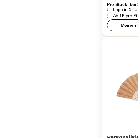
Pro Stück, bei
Logo in
1
Fa
Ab
15
pro St
Meinen 
Personalisi