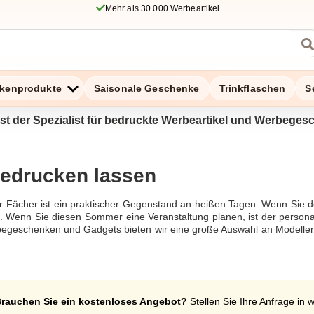
Mehr als 30.000 Werbeartikel
kenprodukte
Saisonale Geschenke
Trinkflaschen
S
ist der Spezialist für bedruckte Werbeartikel und Werbeges
bedrucken lassen
ter Fächer ist ein praktischer Gegenstand an heißen Tagen. Wenn Si
. Wenn Sie diesen Sommer eine Veranstaltung planen, ist der persona
egeschenken und Gadgets bieten wir eine große Auswahl an Modellen 
freundlichen Modellen sind, bieten wir Ihnen Werbefächer aus rec
hervorragend für Hochzeiten bei heißem Wetter. Sie ermöglichen es Ih
 wunderbares Andenken an Ihre Hochzeit zu bewahren, indem Sie ih
ndividuellen Werbefächer mit Ihrem Text oder Logo. Ideal für Hochzei
rauchen Sie ein kostenloses Angebot?
Stellen Sie Ihre Anfrage in 
 lassen