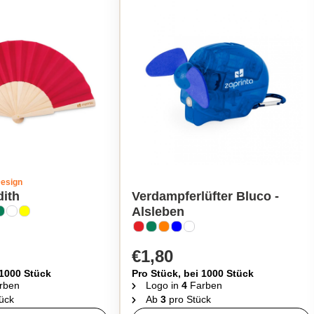
Design
dith
Verdampferlüfter Bluco -
Alsleben
€1,80
 1000 Stück
Pro Stück, bei 1000 Stück
rben
Logo in
4
Farben
ück
Ab
3
pro Stück