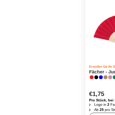
Erstellen Sie Ihr 
Fächer - Ju
€1,75
Pro Stück, bei
Logo in
2
Fa
Ab
25
pro St