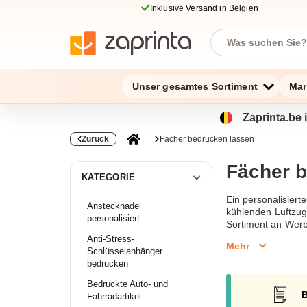
Inklusive Versand in Belgien
Unser gesamtes Sortiment
Mar
Zaprinta.be 
Zurück
Fächer bedrucken lassen
Fächer 
KATEGORIE
Ein personalisier
Anstecknadel
kühlenden Luftzug
personalisiert
Sortiment an Werb
Suche nach umwelt
Anti-Stress-
Mehr
eignen sich auch 
Schlüsselanhänger
gleichzeitig ein
bedrucken
Wählen Sie Ihren i
Bedruckte Auto- und
B
Fächer bedrucken
Fahrradartikel