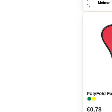
Meinen 
PolyFold Fäc
€0,78