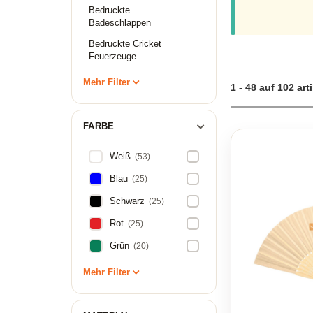
Bedruckte
Badeschlappen
Bedruckte Cricket
Feuerzeuge
Mehr Filter
1 - 48 auf 102 art
FARBE
Weiß
(53)
Blau
(25)
Schwarz
(25)
Rot
(25)
Grün
(20)
Mehr Filter