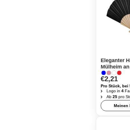
Eleganter H
Mülheim an
€2,21
Pro Stück, bei
Logo in
4
Fa
Ab
25
pro St
Meinen 