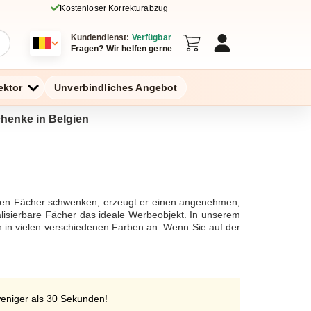
Kostenloser Korrekturabzug
Kundendienst:
Verfügbar
Fragen? Wir helfen gerne
ektor
Unverbindliches Angebot
chenke in Belgien
e den Fächer schwenken, erzeugt er einen angenehmen,
lisierbare Fächer das ideale Werbeobjekt. In unserem
in vielen verschiedenen Farben an. Wenn Sie auf der
yceltem Karton oder Holz an. Personalisierte Fächer
ren Gästen, sich auf elegante Weise zu erfrischen und
n nach der Feier mit nach Hause nehmen.Werbefächer
ten und andere Veranstaltungen.
weniger als 30 Sekunden!