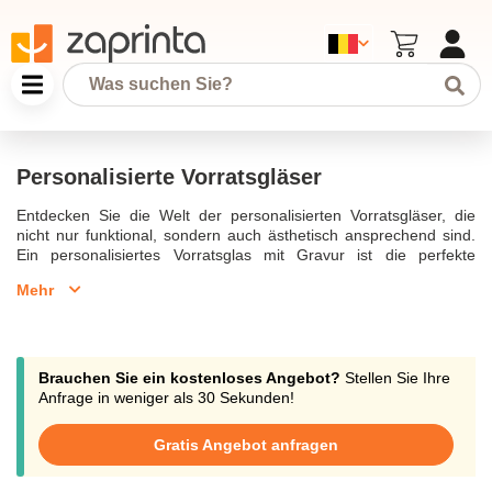
Personalisierte Vorratsgläser
Entdecken Sie die Welt der personalisierten Vorratsgläser, die
nicht nur funktional, sondern auch ästhetisch ansprechend sind.
Ein personalisiertes Vorratsglas mit Gravur ist die perfekte
Geschenkidee für verschiedene Anlässe, ob als
Mehr
Hochzeitsgeschenk, kleines Dankeschön oder als Geschenk zum
Geburtstag. Diese dekorativen Glasdosen werden oft mit einem
graviertem Holzdeckel geliefert und bieten eine stilvolle und
luftdichte Aufbewahrungsmöglichkeit für trockene Lebensmittel
wie Müsli, selbstgebackene Kekse oder Lieblingssüßigkeiten.
Brauchen Sie ein kostenloses Angebot?
Stellen Sie Ihre
Jedes personalisierte Vorratsglas kann individuell mit einem
Anfrage in weniger als 30 Sekunden!
Wunschname oder einem persönlichen Wunschtext gestaltet
werden, um eine persönliche Note hinzuzufügen.Vorratsgläser mit
Gratis Angebot anfragen
Deckel aus Borosilikatglas sind nicht nur langlebig, sondern auch
nachhaltig, was sie zu einem idealen Geschenk für jemanden