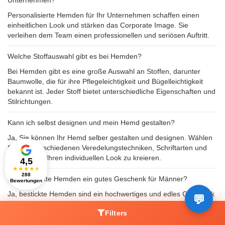
Unternehmen?
Personalisierte Hemden für Ihr Unternehmen schaffen einen
einheitlichen Look und stärken das Corporate Image. Sie
verleihen dem Team einen professionellen und seriösen Auftritt.
Welche Stoffauswahl gibt es bei Hemden?
Bei Hemden gibt es eine große Auswahl an Stoffen, darunter
Baumwolle, die für ihre Pflegeleichtigkeit und Bügelleichtigkeit
bekannt ist. Jeder Stoff bietet unterschiedliche Eigenschaften und
Stilrichtungen.
Kann ich selbst designen und mein Hemd gestalten?
Ja, Sie können Ihr Hemd selber gestalten und designen. Wählen
Sie aus verschiedenen Veredelungstechniken, Schriftarten und
Stoffen, um Ihren individuellen Look zu kreieren.
4,5
★
★
★
★
★
288
Sind bestickte Hemden ein gutes Geschenk für Männer?
Bewertungen
Ja, bestickte Hemden sind ein hochwertiges und edles Geschenk
für Männer. Sie eignen sich für jeden Anlass, wie zum Beispiel
Filters
Geburtstage, und verleihen jedem Outfit eine stilvolle Note.