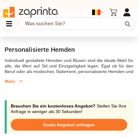
Personalisierte Hemden
Individuell gestaltete Hemden und Blusen sind die ideale Wahl für
alle, die Wert auf Stil und Einzigartigkeit legen. Egal ob für den
Beruf oder als modisches Statement, personalisierte Hemden und
Blusen bieten zahlreiche Personalisierungsmöglichkeiten, um
Mehr
einen individuellen Look zu kreieren. Bestickte oder bedruckte
Hemden und Blusen mit Ihrem Firmenlogo oder Design sind nicht
nur elegant, sondern auch ein Zeichen von Professionalität und
Seriosität.Die Möglichkeit, Hemden oder Blusen individuell zu
gestalten, macht sie zu einem beliebten Geschenk für Männer, sei
Brauchen Sie ein kostenloses Angebot?
Stellen Sie Ihre
es zum Geburtstag oder zu einem anderen besonderen Anlass.
Anfrage in weniger als 30 Sekunden!
Die Hemden sind pflegeleicht und bieten eine große Auswahl an
Stoffauswahl, Farben und Schriftarten, die es ermöglichen, die
Gratis Angebot anfragen
Kleidungsstücke nach eigenen Wünschen zu designen.
Personalisierte Kleidungsstücke sind ein Ausdruck von Stil und