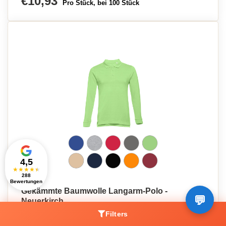
€10,93
Pro Stück, bei 100 Stück
4,5
★
★
★
★
★
288
Bewertungen
Gekämmte Baumwolle Langarm-Polo -
Neuerkirch
€11,02
Filters
Pro Stück, bei 100 Stück