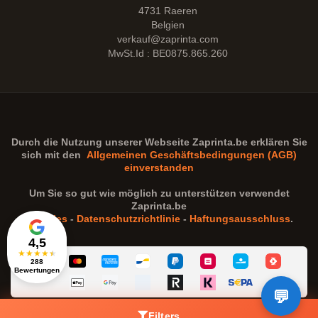
4731 Raeren
Belgien
verkauf@zaprinta.com
MwSt.Id : BE0875.865.260
Durch die Nutzung unserer Webseite
Zaprinta.be
erklären Sie
sich mit den
Allgemeinen Geschäftsbedingungen (AGB)
einverstanden
Um Sie so gut wie möglich zu unterstützen verwendet
Zaprinta.be
Cookies
-
Datenschutzrichtlinie
-
Haftungsausschluss
.
4,5
★
★
★
★
★
288
Bewertungen
Filters