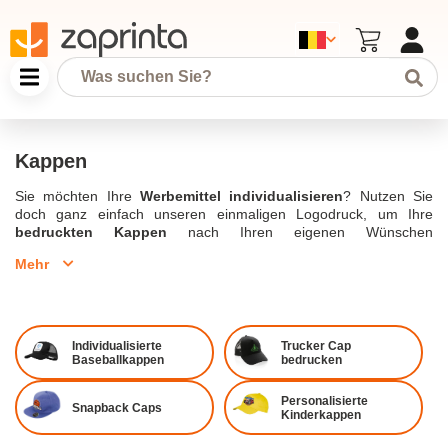
Kappen
Sie möchten Ihre
Werbemittel individualisieren
? Nutzen Sie
doch ganz einfach unseren einmaligen Logodruck, um Ihre
bedruckten Kappen
nach Ihren eigenen Wünschen
personalisieren zu lassen.
Mehr
Werbemittel müssen nicht teuer sein. Unsere von Ihnen
personalisierten Kappen
sind ab einer Mindestbestellmenge
von nur 50 Stück bestellbar.
Möchten Sie mehr über
bedruckte Werbemittel
wissen oder
brauchen Sie Hilfe?
Individualisierte
Trucker Cap
Unser Kundendienst berät Sie gerne per E-Mail unter
Baseballkappen
bedrucken
design@zaprinta.com oder telefonisch.
Personalisierte
Caps bedrucken
Snapback Caps
Kinderkappen