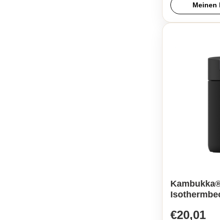
Meinen 
Kambukka®
Isothermbe
€20,01