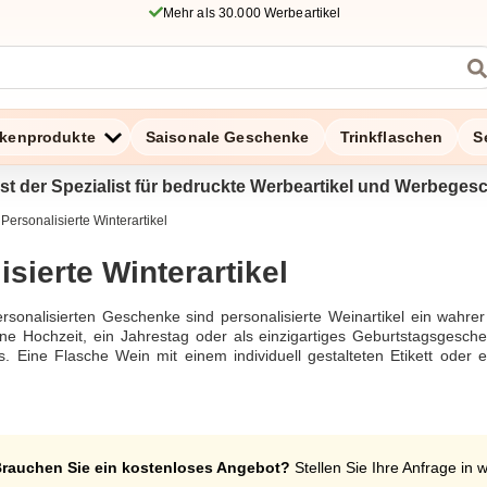
Mehr als 30.000 Werbeartikel
kenprodukte
Saisonale Geschenke
Trinkflaschen
S
ist der Spezialist für bedruckte Werbeartikel und Werbeges
Personalisierte Winterartikel
isierte Winterartikel
ersonalisierten Geschenke sind personalisierte Weinartikel ein wahre
eine Hochzeit, ein Jahrestag oder als einzigartiges Geburtstagsgesche
. Eine Flasche Wein mit einem individuell gestalteten Etikett oder
erleihen. Besonders beliebt sind personalisierte Weingläser mit Gravu
ndere Anlässe wie Hochzeit, Jubiläum oder als Geschenk zum Geburt
t Namen, macht das Wein Geschenkset zu einem besonders eindrucksvol
oder einem besonderen Weinetikett ist eine hervorragende Geschenk
er eine Geschenkbox aus Holz rundet das Geschenkset perfekt ab. Fü
rauchen Sie ein kostenloses Angebot?
Stellen Sie Ihre Anfrage in 
us Edelstahl an, die personalisiert werden können und somit ein