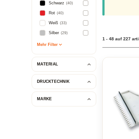
Weinflaschen oder
Schwarz
(40)
als Mitbringsel o
Weinflasche oder 
Rot
(40)
Geschenken, die 
Weiß
(33)
präsent oder als 
mit einem hochzei
Silber
(29)
hinterlässt nicht
1 - 48 auf 227 art
Mehr Filter
MATERIAL
DRUCKTECHNIK
MARKE