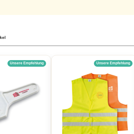
 ein mit einem individuellen Flaschenetikett bedrucktes Geschenkse
der Gastgeschenk zur Hochzeit, als Präsent für Geschäftspartnern, ode
das gravierte Glas personalisiert sind immer eine ausgezeichnete Wa
den Beschenkten erfreuen und durch ihre Einzigartigkeit bestechen
Geschenksets zum Einzug, mit einem personalisierten Weingeschenk lieg
tswein zelebrieren möchten, sind diese personalisierten Weinartik
 nur einen bleibenden Eindruck, sondern zeigt auch das Engagement, e
ikel
Unsere Empfehlung
Unsere Empfehlung