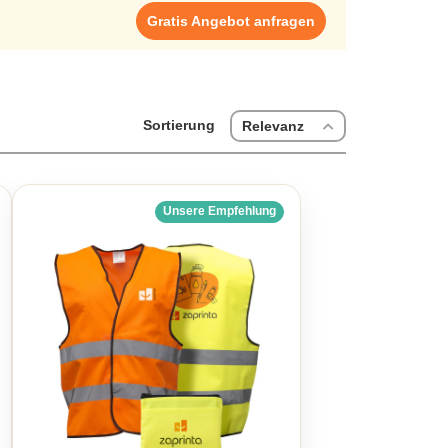
t sorgen für strahlende Augen beim Beschenkten. Auch
Gratis Angebot anfragen
r als Geschenkidee zum Ruhestand, die personalisierte
hl.Besondere Anlässe verlangen nach personalisierten
. Ob als Geschenk zur Einweihung, als Valentinstag
en Sie immer richtig. Sogar für Paare, die ihre Liebe
el das perfekte Geschenk. Ein personalisierter wein
in besonderes Geschenk zu verschenken.
Sortierung
Relevanz
Unsere Empfehlung