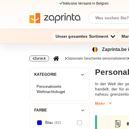
Inklusive Versand in Belgien
Unser gesamtes Sortiment
Mar
Zaprinta.be 
Zurück
Saisonale Geschenke personalisieren
Personal
KATEGORIE
In der Welt der p
Personalisierte
handelt, der für 
Weihnachtskugel
nahezu grenzenlos
persönliche Note v
Mehr
Geschenk für beso
personalisiert mi
FARBE
einem Wunschtext 
Eine Holzkiste od
Blau
(42)
B
ein Weinkühler a