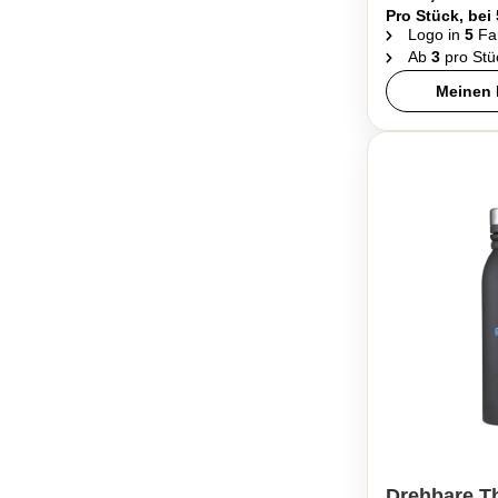
Pro Stück, bei
Logo in
5
Fa
Ab
3
pro Stü
Meinen 
Drehbare T