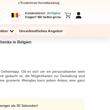
Kostenloser Korrekturabzug
Kundendienst:
Verfügbar
Fragen? Wir helfen gerne
ektor
Unverbindliches Angebot
chenke in Belgien
r Geheimtipp. Ob es sich um ein personalisierter wein
nk gedacht ist, die Möglichkeiten zur Gestaltung sind
 eine gravierte Weinglas kann jedem Anlass eine ganz
r, die nicht nur praktisch, sondern auch ein perfektes
stag sind. Ein Set aus rotwein, weißwein oder rosé,
len Präsent.Das personalisieren von Weinflaschen mit
idee zum Geburtstag oder als Geschenk zur Hochzeit.
r Weinliebhaber bieten sich Leonardo Weingläser oder
weniger als 30 Sekunden!
 ganz persönliches Geschenk darstellen. Gravierte