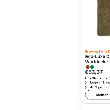
Erstellen Sie Ihr 
Eco-Luxe D
Wurfdecke 
€53,37
Pro Stück, bei
Logo in
1
Fa
Ab
3
pro Stü
Meinen 