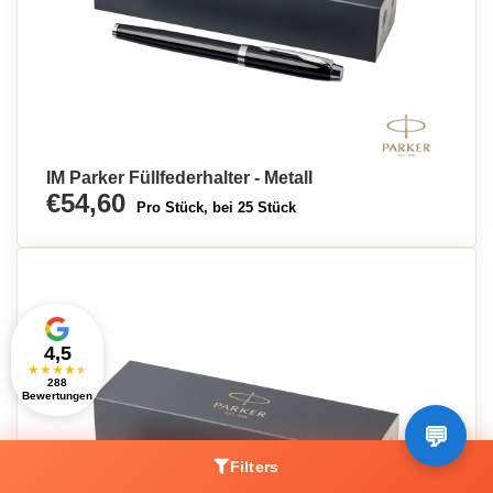
IM Parker Füllfederhalter - Metall
€54,60
Pro Stück, bei 25 Stück
4,5
★
★
★
★
★
288
Bewertungen
Filters