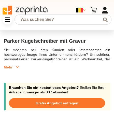
Parker Kugelschreiber mit Gravur
Sie möchten bei Ihren Kunden oder Interessenten ein
hochwertiges Image Ihres Unternehmens fördern? Ein schöner,
personalisierter Parker-Kugelschreiber ist ein Werbeartikel, der
dieses Ziel perfekt erfüllt. Ästhetisch und elegant, ist er ein
Mehr
Werbegeschenk zum Minipreis, das Ihre Kunden und Partner
begeistern wird. Ob Parker Jotter, Urban oder Sonnet - Zaprinta
bietet Ihnen die größte Auswahl an personalisierten Parker-
Kugelschreibern für Ihre Werbegeschenke. Der personalisierte
Kugelschreiber gehört zu den Top 5 der beliebtesten
Brauchen Sie ein kostenloses Angebot?
Stellen Sie Ihre
Werbegeschenke in der Berufswelt. Geben Sie Ihre Bestellungen
Anfrage in weniger als 30 Sekunden!
auf. Die Lieferung Ihrer Kugelschreiber erfolgt im Durchschnitt
innerhalb von 10 Tagen.Verschenken Sie einen Parker-
Gratis Angebot anfragen
Kugelschreiber mit Gravur an Ihre besten Kunden. Entdecken Sie
die Modelle Parker Jotter und Urban.