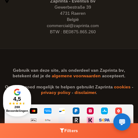
Zaprinta - Eventus bv
Gewerbestraße 39
4731 Raeren
België
commercial@zaprinta.com
BTW : BE0875.865.260
Gebruik van deze site, als onderdeel van
Zaprinta bv
,
betekent dat je de
algemene voorwaarden
accepteert.
Om je zo goed mogelijk te helpen gebruikt Zaprinta
cookies
-
privacy policy
-
disclaimer
.
4,5
★
★
★
★
★
288
Beoordelingen
Filters