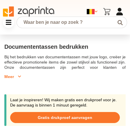
Documententassen bedrukken
Bij het bedrukken van documententassen met jouw logo, creëer je
effectieve promotionele items die zowel stijlvol als functioneel zijn.
Onze documententassen zijn perfect voor klanten of
medewerkers die vaak onderweg zijn, omdat ze hun laptops en
Meer
tablets overal mee naartoe kunnen nemen. Met een ruime
assortiment aan documententassen, gaande van goedkope
opties tot exclusieve stijlen, is er voor elke zakelijke behoefte wel
een geschikte keuze.Onze bedrukte documententassen bieden
niet alleen praktische opbergruimte met een hoofdvak en
Laat je inspireren! Wij maken gratis een drukproef voor je.
ritssluiting, maar ze fungeren ook als een uitstekende manier om
De aanvraag is binnen 1 minuut geregeld.
de naamsbekendheid van jouw bedrijfsnaam en
reclameboodschap te vergroten. Met bedrukking in meerdere
Gratis drukproef aanvragen
kleuren en technieken zoals zeefdruk en transfer, wordt jouw
bedrijfslogo of reclameboodschap op een opvallende manier