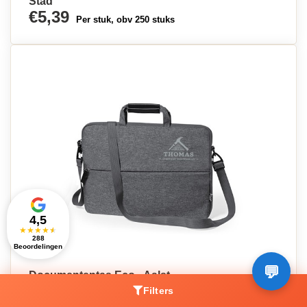
Stad
€5,39
Per stuk, obv 250 stuks
4,5
★
★
★
★
★
288
Beoordelingen
Documententas Eco - Aalst
€7,77
Filters
Per stuk, obv 250 stuks