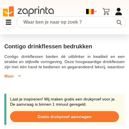
Contigo drinkflessen bedrukken
Contigo drinkflessen bieden dé uitblinker in kwaliteit en een
strakke en stijlvolle vormgeving. Deze hoogwaardige drinkflessen
zijn met één hand te bedienen en gegarandeerd lekvrij, waardoor
ze ideaal zijn als relatiegeschenken. Met de innovatieve
Meer
autoseal® technologie kunnen zowel warme als koude dranken
overal en altijd worden genoten. Drinkflessen bedrukken met jouw
logo kan eenvoudig dankzij de snelle levering en gratis drukproef.
Of je nu kiest voor een waterfles van bpa vrij tritan of een roestvrij
rvs thermosbeker, je kunt rekenen op een stevige en sterke fles
Laat je inspireren! Wij maken gratis een drukproef voor je.
die geurloos en smaakvrij is. Contigo drinkflessen bedrukken is
De aanvraag is binnen 1 minuut geregeld.
mogelijk in kleine aantallen, zodat jouw merk altijd direct
herkenbaar is aan de strakke designs. Kies uit verschillende
Gratis drukproef aanvragen
maten zoals 470 ml, 590 ml en de autoseal chill 720 ml drinkfles.
Laat de drinkflessen bedrukken met zeefdruk of kies voor