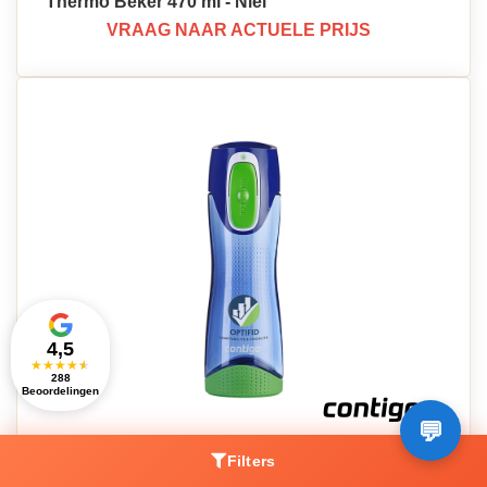
Thermo Beker 470 ml - Niel
VRAAG NAAR ACTUELE PRIJS
4,5
★
★
★
★
★
288
Beoordelingen
Swish Drinkfles 500 ml - Aalst
Filters
VRAAG NAAR ACTUELE PRIJS