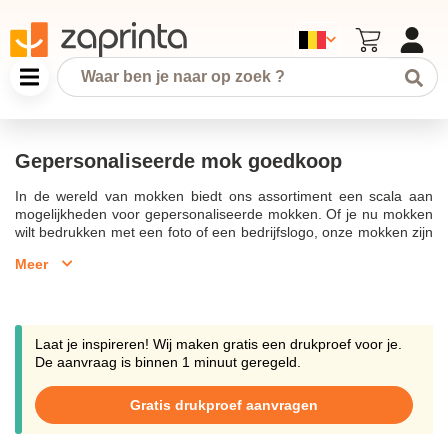
Gepersonaliseerde mok goedkoop
In de wereld van mokken biedt ons assortiment een scala aan
mogelijkheden voor gepersonaliseerde mokken. Of je nu mokken
wilt bedrukken met een foto of een bedrijfslogo, onze mokken zijn
perfect voor elk doel. Laat een mok bedrukken voor dagelijks
Meer
gebruik of als relatiegeschenk en maak indruk met een bedrukte
mok met logo. Onze keramische mokken kunnen bedrukt worden
met een logo of tekst, en bieden een scherpe prijs zonder
concessies te doen aan kwaliteit. Of je nu mok met naam of
mokken met logo wilt, wij bieden personaliseren opties die aan
Laat je inspireren! Wij maken gratis een drukproef voor je.
jouw wensen voldoen.Onze mokken zijn ideaal als giveaway op
De aanvraag is binnen 1 minuut geregeld.
een beurs of als mokken bedrukt voor jouw bedrijf. Van witte
mokken tot zwarte mokken en zelfs emaille mokken, ons
Gratis drukproef aanvragen
assortiment aan mokken biedt voor ieder wat wils. Met diverse
mokken in ons aanbod, kun je goedkoop een persoonlijke mok