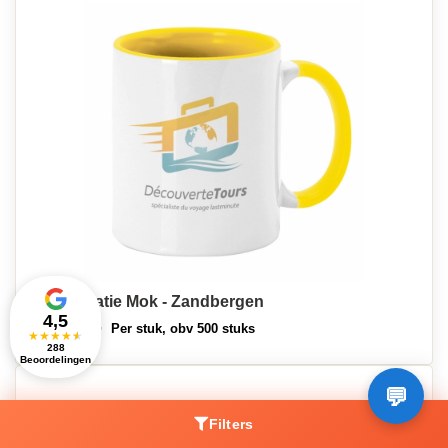
Sublimatie Mok - Zandbergen
€3,14
4,5
Per stuk, obv 500 stuks
★
★
★
★
★
288
Beoordelingen
Filters