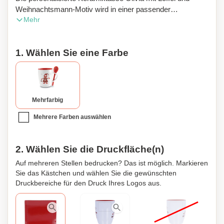
Weihnachtsmann-Motiv wird in einer passender
Mehr
Geschenkbox verpackt. Nur der Keramik-Transferdruck ist
spülmaschinengeeignet. Hübsch und praktisch, eignet sich
die Tasse ausgezeichnet als Geschenk, durch das Sie
1. Wählen Sie eine Farbe
auch in der Weihnachtszeit Ihr Unternehmen hervorheben
können.
Mehrfarbig
Mehrere Farben auswählen
2. Wählen Sie die Druckfläche(n)
Auf mehreren Stellen bedrucken? Das ist möglich. Markieren
Sie das Kästchen und wählen Sie die gewünschten
Druckbereiche für den Druck Ihres Logos aus.