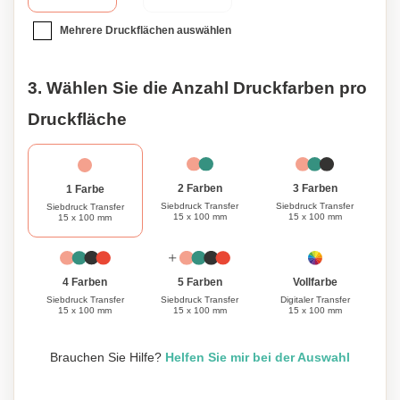
setzen Sie selbst an Regentagen ein mutiges modisches
Statement. Dieser 23'' umkehrbare Regenschirm ist nicht
Mehrere Druckflächen auswählen
nur ein praktisches Accessoire, sondern auch eine
durchdachte Geschenkoption. Überraschen Sie Ihre Lieben
3. Wählen Sie die Anzahl Druckfarben pro
mit einem personalisierten Schirm, der Funktionalität und
Stil vereint und sicherstellt, dass sie trocken und stilvoll
Druckfläche
bleiben.
3 Farben
2 Farben
1 Farbe
Siebdruck Transfer
Siebdruck Transfer
Siebdruck Transfer
15 x 100 mm
15 x 100 mm
15 x 100 mm
Vollfarbe
4 Farben
5 Farben
Digitaler Transfer
Siebdruck Transfer
Siebdruck Transfer
15 x 100 mm
15 x 100 mm
15 x 100 mm
Brauchen Sie Hilfe?
Helfen Sie mir bei der Auswahl