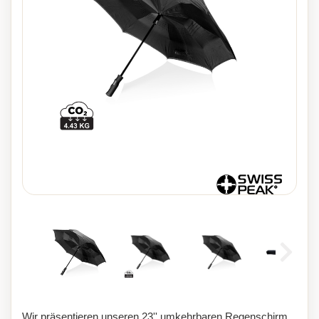
Wir präsentieren unseren 23'' umkehrbaren Regenschirm,