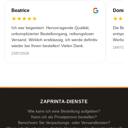
Beatrice
Domin
★
★
★
★
★
★
★
Ich war begeistert. Hervorragende Qualität,
Die Best
unkomplizierter Bestellvorgang, reibungsloser
entspric
Versand. Wirklich erstklassig, ich werde definitiv
Werbeart
wieder bei Ihnen bestellen! Vielen Dank.
18/07/20
23/07/2026
ZAPRINTA-DIENSTE
Wie kann ich eine Bestellung aufgeben?
Kann ich als Privatperson bestellen?
Berechnen Sie Verpackungs- oder Versandkosten?