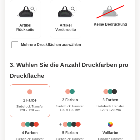
Sie ein Produkt verwenden, das der Umwelt nicht schadet.
Personalisieren Sie diese Tasche mit Ihrer ganz
persönlichen Note. Fügen Sie Ihren Namen, Ihre Initialen
oder ein spezielles Design hinzu, um sie wirklich einzigartig
Keine Bedruckung
Artikel
Artikel
zu machen. Ob Sie sie zum Reisen, für den Sport oder
Rückseite
Vorderseite
zum täglichen Gebrauch verwenden, unsere 600D
Ripstop-Tasche ist der perfekte Begleiter, um Ihre
Mehrere Druckflächen auswählen
Habseligkeiten ordentlich, geschützt und stilvoll
aufzubewahren.
3. Wählen Sie die Anzahl Druckfarben pro
Druckfläche
3 Farben
2 Farben
1 Farbe
Siebdruck Transfer
Siebdruck Transfer
Siebdruck Transfer
120 x 120 mm
120 x 120 mm
120 x 120 mm
Vollfarbe
4 Farben
5 Farben
Digitaler Transfer
Siebdruck Transfer
Siebdruck Transfer