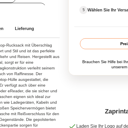
Rucksack bedrucken
Wählen Sie Ihr Ver
5
en
Lieferung
Pre
ptop-Rucksack mit Überschlag
t und Stil und ist das perfekte
rkehr und Reisen. Hergestellt aus
Brauchen Sie Hilfe bei Ih
, sorgt er für eine
unserem
agkonstruktion verleiht seinem
uch von Raffinesse. Der
top-Hülle ausgestattet, die
Er verfügt auch über eine
 oder eReader, die sie sicher und
taschen eignen sich ideal zur
en wie Ladegeräten, Kabeln und
roßen Speichervermögen bietet
Zaprint
asche mit Reißverschluss für den
 Gegenstände. Die gepolsterten
ckenpartie sorgen für
Laden Sie Ihr Logo auf d