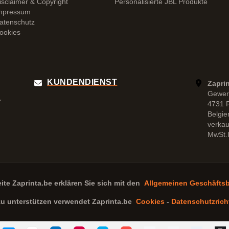
isclaimer & Copyright
Personalisierte JBL Produkte
mpressum
atenschutz
ookies
KUNDENDIENST
Zapri
Gewer
r
4731 
Belgie
verka
MwSt.I
eite
Zaprinta.be
erklären Sie sich mit den
Allgemeinen Geschäfts
zu unterstützen verwendet
Zaprinta.be
Cookies
-
Datenschutzricht