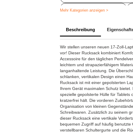
Laptoptasche personalisiert
Mehr Kategorien anzeigen >
Beschreibung
Eigenschaft
Wir stellen unseren neuen 17-Zoll-La
vor! Dieser Rucksack kombiniert Komfor
Accessoire für den täglichen Pendelve
leichtem und strapazierfähigem Material
langanhaltende Leistung. Die Überschl
schlanken, vertikalen Design einen Ha
Rucksack ist mit einer gepolsterten Lap
Ihrem Gerät maximalen Schutz bietet. 
spezielle gepolsterte Hülle für Tablets
kratzerfrei hält. Die vorderen Zubehör
Organisation von kleinen Gegenständ
Schreibwaren. Zusätzlich zu seinem g
dieser Rucksack eine vertikale Vordert
bequemen Zugriff auf häufig benutzte
verstellbaren Schultergurte und die Rü