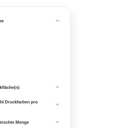
be
kfläche(n)
hl Druckfarben pro
ünschte Menge