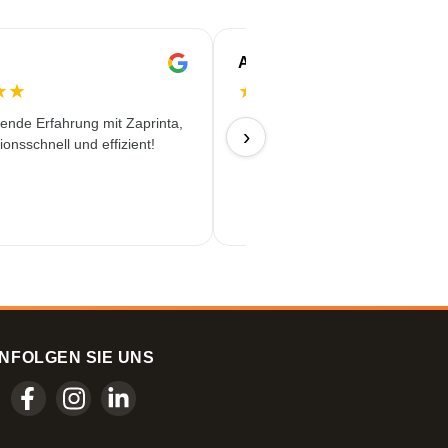
ALAN.
★
★
★
★
★
★
★
ende Erfahrung mit Zaprinta,
25/06/2026
›
ionsschnell und effizient!
N
FOLGEN SIE UNS