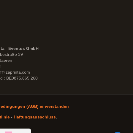
nta - Eventus GmbH
bestraße 39
Raeren
n
uf@zaprinta.com
d : BE0875.865.260
bedingungen (AGB) einverstanden
linie
-
Haftungsausschluss
.