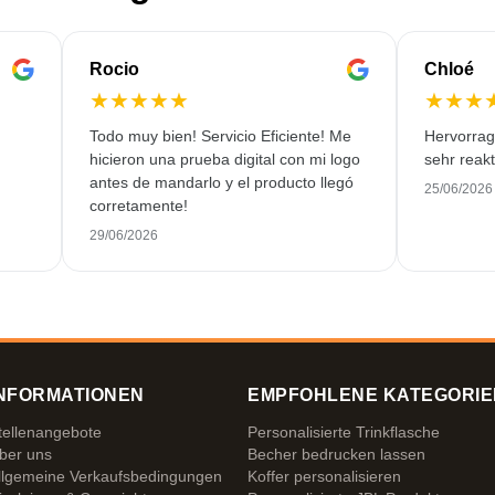
Rocio
Chloé
★
★
★
★
★
★
★
★
Todo muy bien! Servicio Eficiente! Me
Hervorrag
hicieron una prueba digital con mi logo
sehr reakt
antes de mandarlo y el producto llegó
25/06/2026
corretamente!
29/06/2026
NFORMATIONEN
EMPFOHLENE KATEGORIE
tellenangebote
Personalisierte Trinkflasche
ber uns
Becher bedrucken lassen
llgemeine Verkaufsbedingungen
Koffer personalisieren