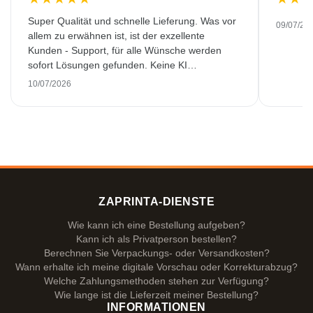
Super Qualität und schnelle Lieferung. Was vor
09/07/20
allem zu erwähnen ist, ist der exzellente
Kunden - Support, für alle Wünsche werden
sofort Lösungen gefunden. Keine KI
Gespräche. Sehr selten heutzutage. Top
10/07/2026
Leistung. Würde noch mehr Sterne hergeben,
wenn es ginge.
ZAPRINTA-DIENSTE
Wie kann ich eine Bestellung aufgeben?
Kann ich als Privatperson bestellen?
Berechnen Sie Verpackungs- oder Versandkosten?
Wann erhalte ich meine digitale Vorschau oder Korrekturabzug?
Welche Zahlungsmethoden stehen zur Verfügung?
Wie lange ist die Lieferzeit meiner Bestellung?
INFORMATIONEN