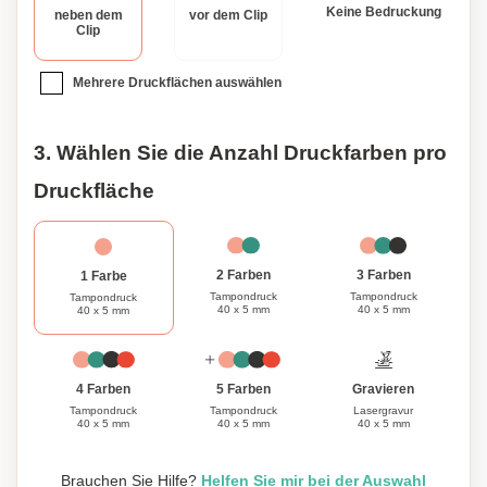
Keine Bedruckung
neben dem
vor dem Clip
Swiss Peak Heritage Kollektion bietet ein exquisites
Clip
Schreiberlebnis mit einer persönlichen Note von Eleganz.
Mehrere Druckflächen auswählen
3. Wählen Sie die Anzahl Druckfarben pro
Druckfläche
3 Farben
2 Farben
1 Farbe
Tampondruck
Tampondruck
Tampondruck
40 x 5 mm
40 x 5 mm
40 x 5 mm
Gravieren
4 Farben
5 Farben
Lasergravur
Tampondruck
Tampondruck
40 x 5 mm
40 x 5 mm
40 x 5 mm
Brauchen Sie Hilfe?
Helfen Sie mir bei der Auswahl