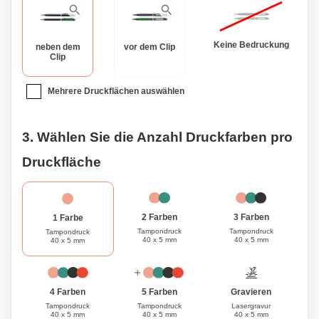
Nachricht auf den Stift oder Bleistift eingravieren, um ein
einzigartiges und unvergessliches Andenken zu schaffen.
Mit seiner außergewöhnlichen Handwerkskunst und den
Keine Bedruckung
neben dem
vor dem Clip
personalisierbaren Optionen ist dieses Stifte-Set die
Clip
perfekte Wahl für Menschen, die Qualität und Stil schätzen.
Mehrere Druckflächen auswählen
3. Wählen Sie die Anzahl Druckfarben pro
Druckfläche
3 Farben
2 Farben
1 Farbe
Tampondruck
Tampondruck
Tampondruck
40 x 5 mm
40 x 5 mm
40 x 5 mm
Gravieren
4 Farben
5 Farben
Lasergravur
Tampondruck
Tampondruck
40 x 5 mm
40 x 5 mm
40 x 5 mm