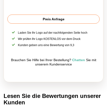
transportieren und zu verstauen, sodass Sie es überall hin
mitnehmen können. Egal, ob Sie Schüler, Facharbeiter
oder Hobbyist sind, unser personalisiertes zehnfach
Preis Anfrage
faltbares 1m Lineal wird eine unverzichtbare Ergänzung für
Ihre Werkzeugkiste sein. Bestellen Sie noch heute Ihr
Lineal und bringen Sie Ihr Messerlebnis auf ein ganz neues
Laden Sie Ihr Logo auf der nachfolgenden Seite hoch
Niveau.
Wir prüfen Ihr Logo KOSTENLOS vor dem Druck
Kunden geben uns eine Bewertung von 9,3
Brauchen Sie Hilfe bei Ihrer Bestellung?
Chatten
Sie mit
unserem Kundenservice
Lesen Sie die Bewertungen unserer
Kunden