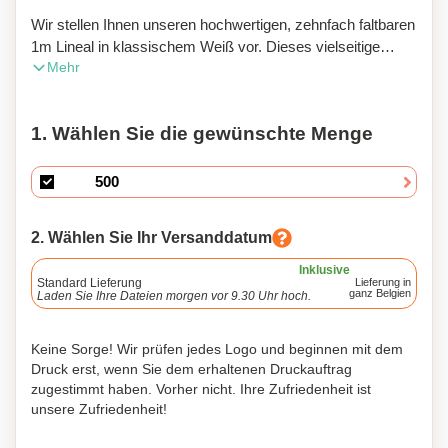
Wir stellen Ihnen unseren hochwertigen, zehnfach faltbaren
1m Lineal in klassischem Weiß vor. Dieses vielseitige
Mehr
Lineal ist das perfekte Werkzeug für all Ihre
Messbedürfnisse, ob Sie an einem Bastelprojekt arbeiten,
präzise Messungen in Ihrer Werkstatt durchführen oder
1. Wählen Sie die gewünschte Menge
mathematische Probleme lösen. Dank seiner
Heißprägungsskala gewährleistet dieses Lineal jederzeit
genaue und leicht ablesbare Messungen. Was unser
zehnfach faltbares 1m Lineal jedoch auszeichnet, ist seine
Personalisierungsfunktion. Sie können jetzt Ihre
2. Wählen Sie Ihr Versanddatum
persönliche Note hinzufügen, indem Sie dieses Lineal mit
Ihrem Namen, Ihren Initialen oder einer besonderen
Inklusive
Standard Lieferung
Lieferung in
Nachricht anpassen. Es ist eine großartige Möglichkeit,
ganz Belgien
Laden Sie Ihre Dateien morgen vor 9.30 Uhr hoch.
dieses unverzichtbare Werkzeug wirklich zu Ihrem eigenen
zu machen und Ihren alltäglichen Aufgaben einen Hauch
Keine Sorge! Wir prüfen jedes Logo und beginnen mit dem
von Stil und Individualität zu verleihen. Aus hochwertigen
Druck erst, wenn Sie dem erhaltenen Druckauftrag
Materialien gefertigt, ist dieses Lineal darauf ausgelegt,
zugestimmt haben. Vorher nicht. Ihre Zufriedenheit ist
langlebig und robust zu sein und so zu gewährleisten, dass
unsere Zufriedenheit!
es über Jahre hinweg ein verlässlicher Begleiter sein wird.
Sein kompaktes und faltbares Design macht es leicht zu