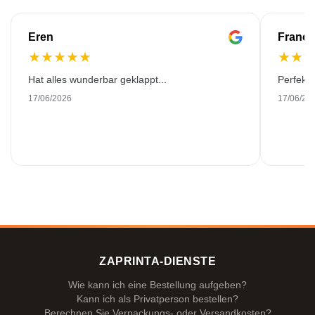
Eren
Franço
★
★
★
★
★
★
★
Hat alles wunderbar geklappt...
Perfekt!
17/06/2026
17/06/20
ZAPRINTA-DIENSTE
Wie kann ich eine Bestellung aufgeben?
Kann ich als Privatperson bestellen?
Berechnen Sie Verpackungs- oder Versandkosten?