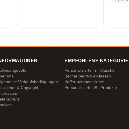
29/07/2026
NFORMATIONEN
EMPFOHLENE KATEGORIE
tellenangebote
Personalisierte Trinkflasche
ber uns
Becher bedrucken lassen
llgemeine Verkaufsbedingungen
Koffer personalisieren
isclaimer & Copyright
Personalisierte JBL Produkte
mpressum
atenschutz
ookies