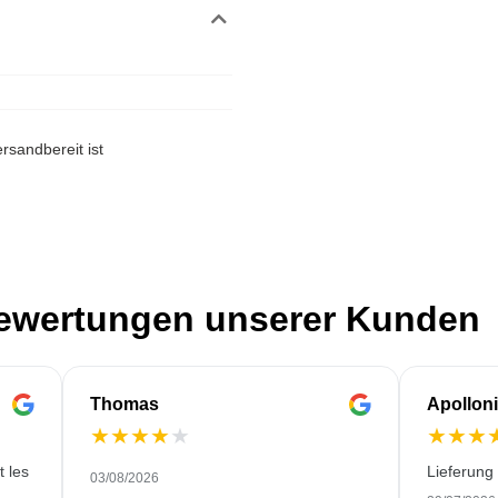
rsandbereit ist
Bewertungen unserer Kunden
Thomas
Apollon
★
★
★
★
★
★
★
★
t les
Lieferung
03/08/2026