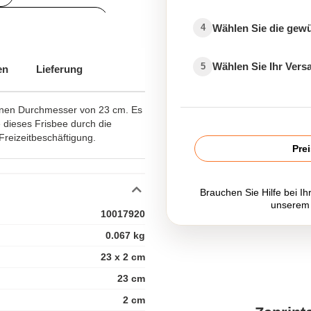
sbees personalisieren
Wählen Sie die gew
4
lisierte Sport-Gadgets
Wählen Sie Ihr Ver
5
en
Lieferung
einen Durchmesser von 23 cm. Es
e dieses Frisbee durch die
Freizeitbeschäftigung.
Pre
Brauchen Sie Hilfe bei Ih
unserem
10017920
0.067 kg
23 x 2 cm
23 cm
2 cm