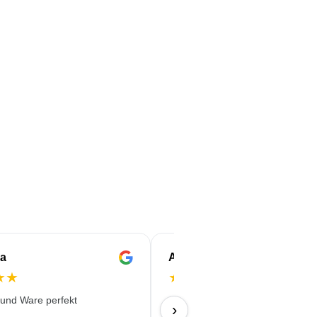
ia
Anna
★
★
★
★
★
★
★
 und Ware perfekt
Sehr empfehlenswert! Lieferung 
›
wirklich schnell und unkomplizier