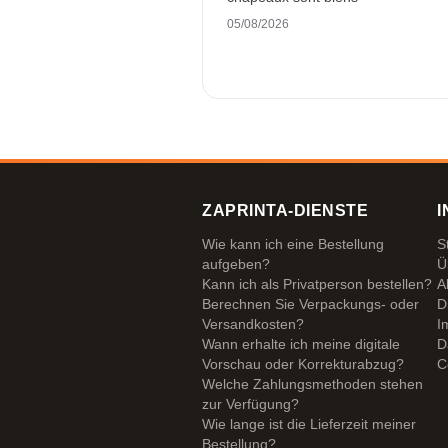
05/08/2026
ZAPRINTA-DIENSTE
I
Wie kann ich eine Bestellung
S
aufgeben?
Ü
Kann ich als Privatperson bestellen?
A
Berechnen Sie Verpackungs- oder
D
Versandkosten?
I
Wann erhalte ich meine digitale
D
Vorschau oder Korrekturabzug?
C
Welche Zahlungsmethoden stehen
zur Verfügung?
Wie lange ist die Lieferzeit meiner
Bestellung?