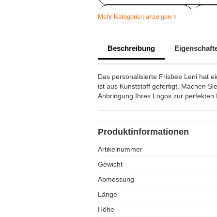
Bedruckte Kinderspiele
Fri
Mehr Kategorien anzeigen >
Werbeartikel Spiele
Persona
Beschreibung
Eigenschaft
Diverse Werbeartikel
Das personalisierte Frisbee Leni hat 
ist aus Kunststoff gefertigt. Machen Si
Anbringung Ihres Logos zur perfekten 
Produktinformationen
Artikelnummer
Gewicht
Abmessung
Länge
Höhe