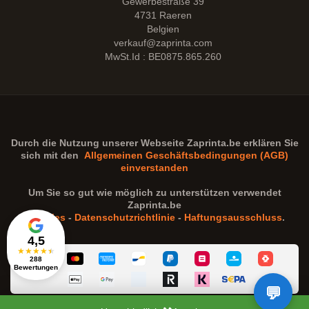
Gewerbestraße 39
4731 Raeren
Belgien
verkauf@zaprinta.com
MwSt.Id : BE0875.865.260
Durch die Nutzung unserer Webseite
Zaprinta.be
erklären Sie
sich mit den
Allgemeinen Geschäftsbedingungen (AGB)
einverstanden
Um Sie so gut wie möglich zu unterstützen verwendet
Zaprinta.be
Cookies
-
Datenschutzrichtlinie
-
Haftungsausschluss
.
4,5
★
★
★
★
★
288
Bewertungen