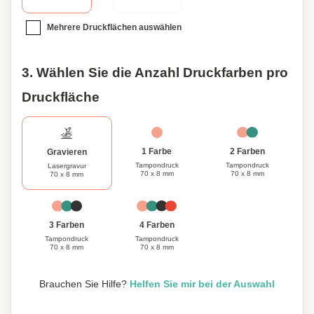
den persönlichen oder professionellen Gebrauch, unser 4-
Port 2.0 USB-Hub in Aluminium ist das perfekte
Mehrere Druckflächen auswählen
Accessoire, um Ihre Konnektivität und Produktivität zu
erhöhen.
3. Wählen Sie die Anzahl Druckfarben pro
Druckfläche
1 Farbe
2 Farben
Gravieren
Tampondruck
Tampondruck
Lasergravur
70 x 8 mm
70 x 8 mm
70 x 8 mm
3 Farben
4 Farben
Tampondruck
Tampondruck
70 x 8 mm
70 x 8 mm
Brauchen Sie Hilfe?
Helfen Sie mir bei der Auswahl