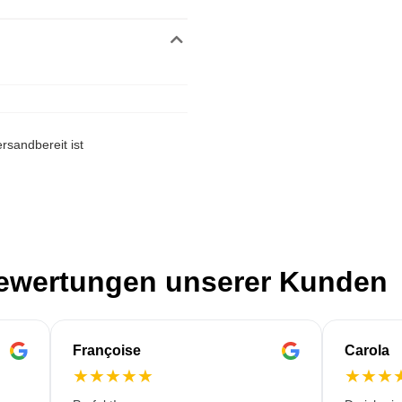
rsandbereit ist
Bewertungen unserer Kunden
Françoise
Carola
★
★
★
★
★
★
★
★