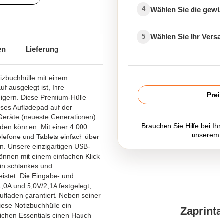
Wählen Sie die gew
4
Wählen Sie Ihr Ver
5
en
Lieferung
Induktionsladegerät
ür den Finanzsektor
tizbuchhülle mit einem
 ausgelegt ist, Ihre
r den IT Sektor
Pre
teigern. Diese Premium-Hülle
oses Aufladepad auf der
ür den Gesundheitssektor
-Geräte (neueste Generationen)
Brauchen Sie Hilfe bei Ih
den können. Mit einer 4.000
unserem
efone und Tablets einfach über
. Unsere einzigartigen USB-
können mit einem einfachen Klick
ein schlankes und
istet. Die Eingabe- und
,0A und 5,0V/2,1A festgelegt,
Aufladen garantiert. Neben seiner
iese Notizbuchhülle ein
Zaprint
ichen Essentials einen Hauch