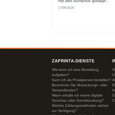
Hat alles wunderbar geklappt...
17/06/2026
ZAPRINTA-DIENSTE
I
Wie kann ich eine Bestellung
S
aufgeben?
Ü
Kann ich als Privatperson bestellen?
A
Berechnen Sie Verpackungs- oder
D
Versandkosten?
I
Wann erhalte ich meine digitale
D
Vorschau oder Korrekturabzug?
C
Welche Zahlungsmethoden stehen
zur Verfügung?