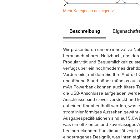
Schreibtischzubehör bedrucken
Mehr Kategorien anzeigen >
Drucken auf Dokumentenmappen
Beschreibung
Eigenschaft
Bedruckte Schreibmappen
Personalisierte Werbegeschenke f
Wir präsentieren unsere innovative No
herausnehmbaren Notizbuch, das darauf
Personalisierte Werbegeschenke fü
Produktivität und Bequemlichkeit zu s
verfügt über ein hochmodernes drahtl
Personalisierte Werbegeschenke f
Vorderseite, mit dem Sie Ihre Android
und iPhone 8 und höher mühelos aufla
mAh Powerbank können auch ältere Tel
die USB-Anschlüsse aufgeladen werden
Anschlüsse sind clever versteckt und 
auf einen Knopf enthüllt werden, was 
stromlinienförmiges Aussehen gewährle
Ausgabespezifikationen sind auf 5,0V/1
was ein effizientes und zuverlässiges 
beeindruckenden Funktionalität zeigt d
eingetragenes Design®, was Ihren tägl