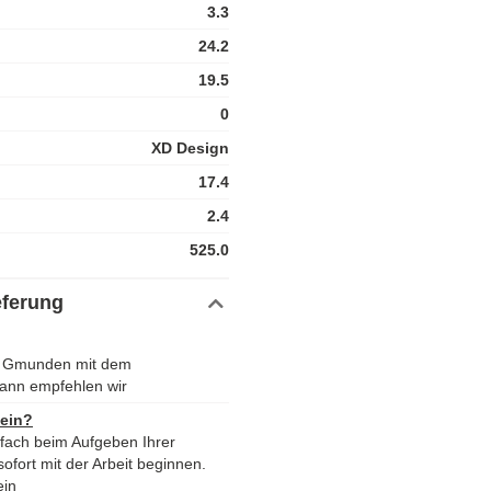
3.3
24.2
19.5
0
XD Design
17.4
2.4
525.0
eferung
 - Gmunden mit dem
ann empfehlen wir
 ein?
nfach beim Aufgeben Ihrer
ofort mit der Arbeit beginnen.
ein