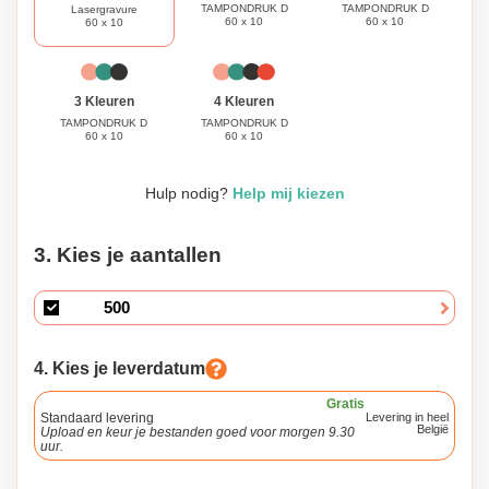
hulpmiddel bij de hand willen hebben in verschillende
TAMPONDRUK D
TAMPONDRUK D
Lasergravure
60 x 10
60 x 10
60 x 10
situaties.
3 Kleuren
4 Kleuren
TAMPONDRUK D
TAMPONDRUK D
60 x 10
60 x 10
Hulp nodig?
Help mij kiezen
3. Kies je aantallen
4. Kies je leverdatum
Gratis
Standaard levering
Levering in heel
België
Upload en keur je bestanden goed voor morgen 9.30
uur.