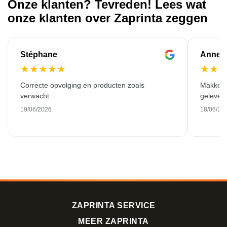
Onze klanten? Tevreden! Lees wat
onze klanten over Zaprinta zeggen
Stéphane
Anne-M
★
★
★
★
★
★
★
Correcte opvolging en producten zoals
Makkelij
verwacht
gelever
19/06/2026
18/06/20
ZAPRINTA SERVICE
MEER ZAPRINTA