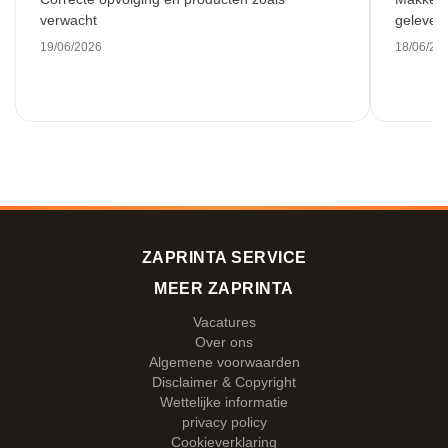
verwacht
gelever
19/06/2026
18/06/20
ZAPRINTA SERVICE
MEER ZAPRINTA
Vacatures
Over ons
Algemene voorwaarden
Disclaimer & Copyright
Wettelijke informatie
privacy policy
Cookieverklaring