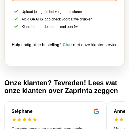
Upload je logo in het volgende scherm
Altijd
GRATIS
logo check voordat we drukken
Klanten beoordelen ons met een
9+
Hulp nodig bij je bestelling?
Chat
met onze klantenservice
Onze klanten? Tevreden! Lees wat
onze klanten over Zaprinta zeggen
Stéphane
Anne-M
★
★
★
★
★
★
★
Correcte opvolging en producten zoals
Makkelij