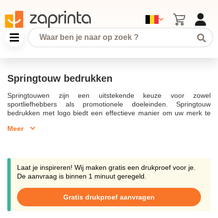
Springtouw bedrukken
Springtouwen zijn een uitstekende keuze voor zowel
sportliefhebbers als promotionele doeleinden. Springtouw
bedrukken met logo biedt een effectieve manier om uw merk te
promoten en als relatiegeschenk te dienen. Onze springtouwen
Meer
zijn van hoge kwaliteit en verkrijgbaar in verschillende soorten en
lengtes, zoals het sport springtouw met houten handvaten of de
verstelbare varianten met kunststof handgrepen. Het bedrukken
van springtouwen met uw eigen logo zorgt voor een unieke
uitstraling en helpt om tijdens evenementen, sportscholen, en
Laat je inspireren! Wij maken gratis een drukproef voor je.
workouts uw merk onder de aandacht te brengen.Met een breed
De aanvraag is binnen 1 minuut geregeld.
scala aan mogelijkheden voor personaliseren, kunnen
springtouwen als relatiegeschenk een uitstekende manier zijn om
Gratis drukproef aanvragen
uw doelgroep te bereiken. Deze bedrukte springtouwen zijn niet
alleen goedkoop, maar ook duurzaam en van hoge kwaliteit,