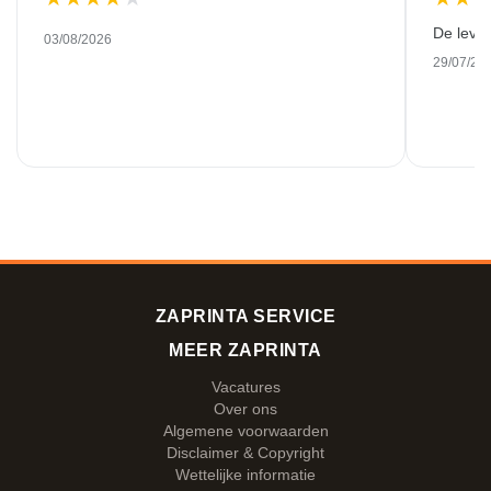
De leve
03/08/2026
29/07/20
ZAPRINTA SERVICE
MEER ZAPRINTA
Vacatures
Over ons
Algemene voorwaarden
Disclaimer & Copyright
Wettelijke informatie