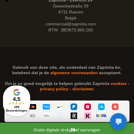
Zaprinta - Eventus bv
Gewerbestraße 39
4731 Raeren
België
commercial@zaprinta.com
BTW : BE0875.865.260
Gebruik van deze site, als onderdeel van
Zaprinta bv
,
betekent dat je de
algemene voorwaarden
accepteert.
Om je zo goed mogelijk te helpen gebruikt Zaprinta
cookies
-
privacy policy
-
disclaimer
.
4,5
★
★
★
★
★
288
Beoordelingen
Gratis digitale drukproef aanvragen