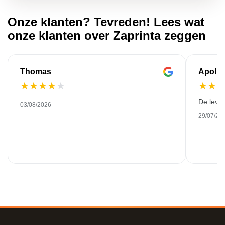
Onze klanten? Tevreden! Lees wat
onze klanten over Zaprinta zeggen
Thomas
Apollo
★
★
★
★
★
★
★
De leve
03/08/2026
29/07/20