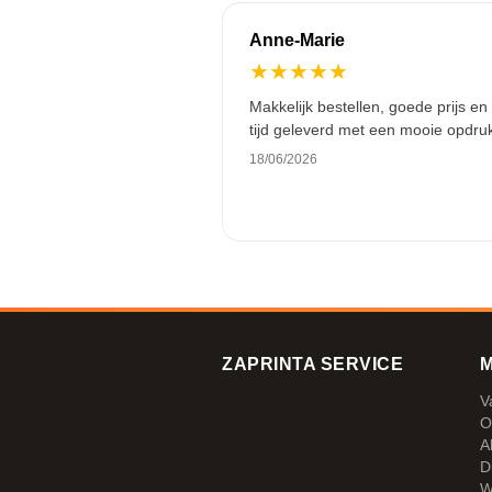
Anne-Marie
★
★
★
★
★
Makkelijk bestellen, goede prijs en
tijd geleverd met een mooie opdru
18/06/2026
ZAPRINTA SERVICE
M
V
O
A
D
W