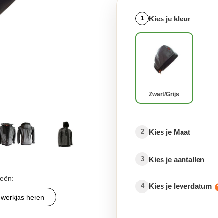
Kies je kleur
1
Zwart/grijs
Kies je Maat
2
Kies je aantallen
3
ieën:
Kies je leverdatum
4
werkjas heren