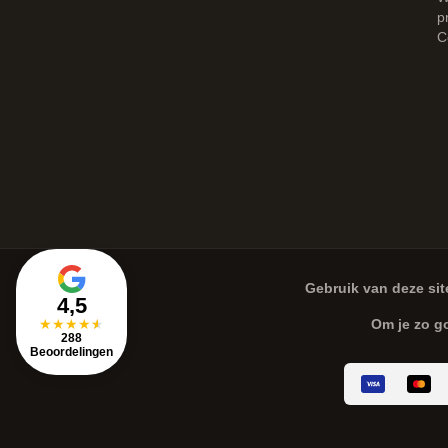
p
C
Gebruik van deze sit
4,5
★
★
★
★
★
Om je zo g
288
Beoordelingen