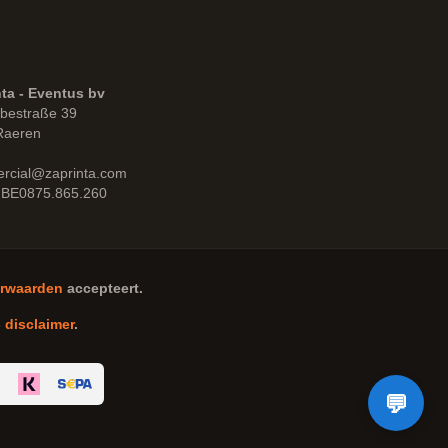
ta - Eventus bv
bestraße 39
Raeren
rcial@zaprinta.com
 BE0875.865.260
rwaarden
accepteert.
-
disclaimer
.