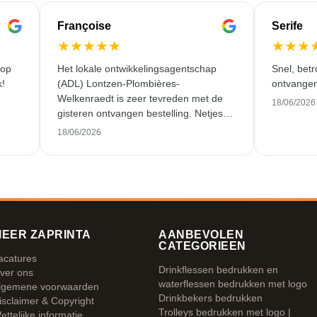
Françoise
Serife
★
★
★
★
★
★
★
★
 op
Het lokale ontwikkelingsagentschap
Snel, betr
k!
(ADL) Lontzen-Plombières-
ontvangen
Welkenraedt is zeer tevreden met de
18/06/2026
gisteren ontvangen bestelling. Netjes
werk en uitstekende service!
18/06/2026
EER ZAPRINTA
AANBEVOLEN
CATEGORIEEN
acatures
Drinkflessen bedrukken en
ver ons
waterflessen bedrukken met logo
lgemene voorwaarden
Drinkbekers bedrukken
isclaimer & Copyright
Trolleys bedrukken met logo |
ettelijke informatie