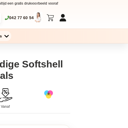
Altijd een gratis drukvoorbeeld vooraf
042 77 60 54
s
ige Softshell
als
Vanaf