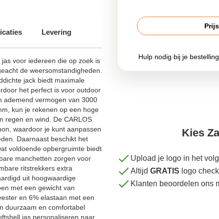
Prij
icaties
Levering
Hulp nodig bij je bestellin
jas voor iedereen die op zoek is
, ongeacht de weersomstandigheden.
ddichte jack biedt maximale
oor het perfect is voor outdoor
 een ademend vermogen van 3000
mm, kun je rekenen op een hoge
gen regen en wind. De CARLOS
hon, waardoor je kunt aanpassen
Kies Za
den. Daarnaast beschikt het
wat voldoende opbergruimte biedt
Upload je logo in het vo
elbare manchetten zorgen voor
mbare ritstrekkers extra
Altijd
GRATIS
logo check
vaardigd uit hoogwaardige
Klanten beoordelen ons 
oen met een gewicht van
yester en 6% elastaan met een
een duurzaam en comfortabel
tshell jas personaliseren naar