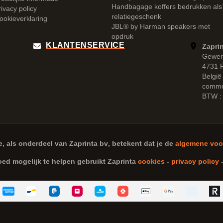
Handbagage koffers bedrukken als
rivacy policy
relatiegeschenk
ookieverklaring
JBL® by Harman speakers met
opdruk
KLANTENSERVICE
Zaprin
Gewer
4731 
België
comme
BTW :
e, als onderdeel van
Zaprinta bv
, betekent dat je de
algemene voo
oed mogelijk te helpen gebruikt Zaprinta
cookies
-
privacy policy