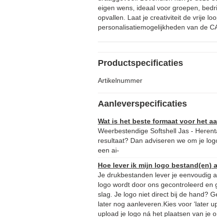
eigen wens, ideaal voor groepen, bedr
opvallen. Laat je creativiteit de vrije l
personalisatiemogelijkheden van de C
Productspecificaties
Artikelnummer
Aanleverspecificaties
Wat is het beste formaat voor het 
Weerbestendige Softshell Jas - Herent
resultaat? Dan adviseren we om je logo
een ai-
Hoe lever ik mijn logo bestand(en) 
Je drukbestanden lever je eenvoudig aa
logo wordt door ons gecontroleerd en 
slag. Je logo niet direct bij de hand?
later nog aanleveren.Kies voor ‘later u
upload je logo ná het plaatsen van je o