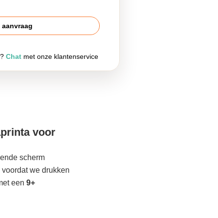
s aanvraag
g?
Chat
met onze klantenservice
printa voor
lgende scherm
 voordat we drukken
met een
9+