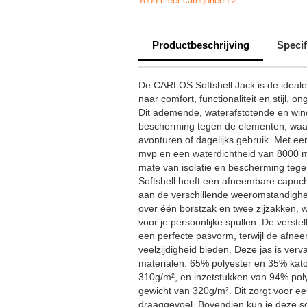
Toon meer categorieën >
Werk shoftshell jassen bedrukken
Productbeschrijving
Specif
Herock jassen bedrukken
De CARLOS Softshell Jack is de ideale 
naar comfort, functionaliteit en stijl
Dit ademende, waterafstotende en win
bescherming tegen de elementen, waard
avonturen of dagelijks gebruik. Met
mvp en een waterdichtheid van 8000 
mate van isolatie en bescherming te
Softshell heeft een afneembare capuc
aan de verschillende weeromstandighe
over één borstzak en twee zijzakken, 
voor je persoonlijke spullen. De verst
een perfecte pasvorm, terwijl de afnee
veelzijdigheid bieden. Deze jas is ver
materialen: 65% polyester en 35% kat
310g/m², en inzetstukken van 94% pol
gewicht van 320g/m². Dit zorgt voor 
draaggevoel. Bovendien kun je deze sof