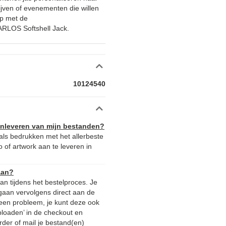
ijven of evenementen die willen
oop met de
ARLOS Softshell Jack.
10124540
aanleveren van mijn bestanden?
als bedrukken met het allerbeste
 of artwork aan te leveren in
aan?
n tijdens het bestelproces. Je
gaan vervolgens direct aan de
 Geen probleem, je kunt deze ook
ploaden’ in de checkout en
rder of mail je bestand(en)