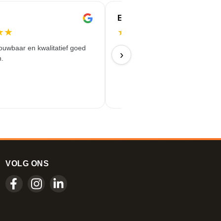
Eren
★
★
★
★
★
★
★
ouwbaar en kwalitatief goed
Alles is perfect verlopen...
›
.
17/06/2026
VOLG ONS