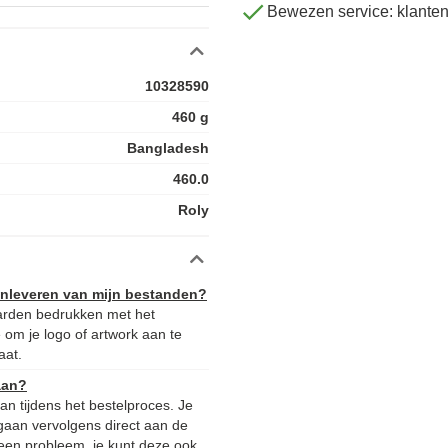
Bewezen service: klante
10328590
460 g
Bangladesh
460.0
Roly
aanleveren van mijn bestanden?
arden bedrukken met het
 om je logo of artwork aan te
aat.
aan?
n tijdens het bestelproces. Je
gaan vervolgens direct aan de
 Geen probleem, je kunt deze ook