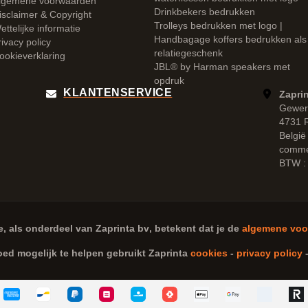
lgemene voorwaarden
Drinkbekers bedrukken
isclaimer & Copyright
Trolleys bedrukken met logo |
ettelijke informatie
Handbagage koffers bedrukken als
rivacy policy
relatiegeschenk
ookieverklaring
JBL® by Harman speakers met
opdruk
KLANTENSERVICE
Zaprin
Gewer
4731 
België
comme
BTW :
e, als onderdeel van
Zaprinta bv
, betekent dat je de
algemene voo
oed mogelijk te helpen gebruikt Zaprinta
cookies
-
privacy policy