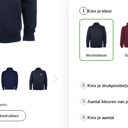
Kies je kleur
1
Marineblauw
G
Kies je drukpositie(s
2
Aantal kleuren van j
3
ieën:
 bedrukken
Kies je aantal
4