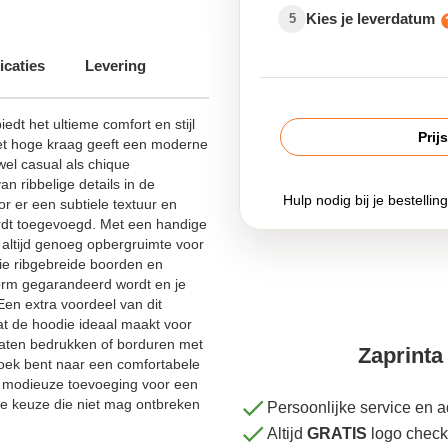
Kies je leverdatum
5
irts
icaties
Levering
edt het ultieme comfort en stijl
Prij
et hoge kraag geeft een moderne
owel casual als chique
n ribbelige details in de
Hulp nodig bij je bestellin
 er een subtiele textuur en
ordt toegevoegd. Met een handige
altijd genoeg opbergruimte voor
die ribgebreide boorden en
orm gegarandeerd wordt en je
 Een extra voordeel van dit
at de hoodie ideaal maakt voor
k laten bedrukken of borduren met
Zaprinta 
zoek bent naar een comfortabele
en modieuze toevoeging voor een
dige keuze die niet mag ontbreken
Persoonlijke service en 
Altijd
GRATIS
logo check