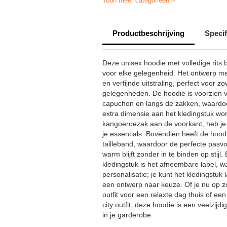
Toon meer categorieën >
Diverse gepersonaliseerde sweatsh
Productbeschrijving
Specif
Deze unisex hoodie met volledige rits bi
voor elke gelegenheid. Het ontwerp m
en verfijnde uitstraling, perfect voor z
gelegenheden. De hoodie is voorzien va
capuchon en langs de zakken, waardoor
extra dimensie aan het kledingstuk w
kangoeroezak aan de voorkant, heb je 
je essentials. Bovendien heeft de hoo
tailleband, waardoor de perfecte pasv
warm blijft zonder in te binden op stijl.
kledingstuk is het afneembare label, w
personalisatie; je kunt het kledingstu
een ontwerp naar keuze. Of je nu op 
outfit voor een relaxte dag thuis of e
city outfit, deze hoodie is een veelzij
in je garderobe.