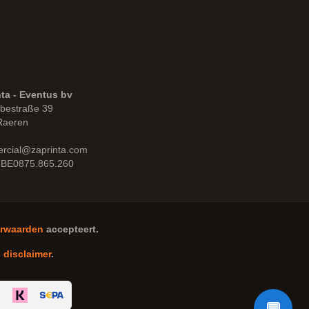
ta - Eventus bv
bestraße 39
Raeren
rcial@zaprinta.com
 BE0875.865.260
rwaarden
accepteert.
-
disclaimer
.