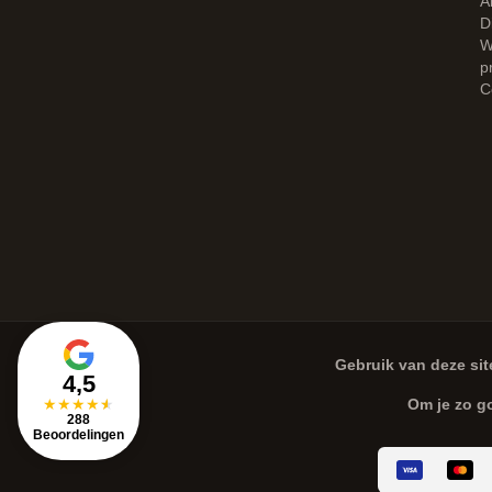
A
D
W
p
C
Gebruik van deze sit
4,5
★
★
★
★
★
Om je zo g
288
Beoordelingen