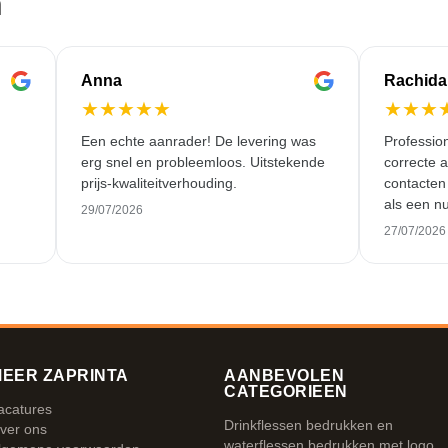
n
Anna
Rachida
★
★
★
★
★
★
★
★
Een echte aanrader! De levering was
Professio
erg snel en probleemloos. Uitstekende
correcte 
prijs-kwaliteitverhouding.
contacten
als een nu
29/07/2026
goede ser
27/07/2026
niet vaak
EER ZAPRINTA
AANBEVOLEN
CATEGORIEEN
acatures
Drinkflessen bedrukken en
ver ons
waterflessen bedrukken met logo