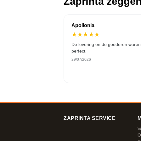
Zaprinta zegge
Apollonia
★
★
★
★
★
De levering en de goederen waren
perfect.
29/07/2026
ZAPRINTA SERVICE
M
V
O