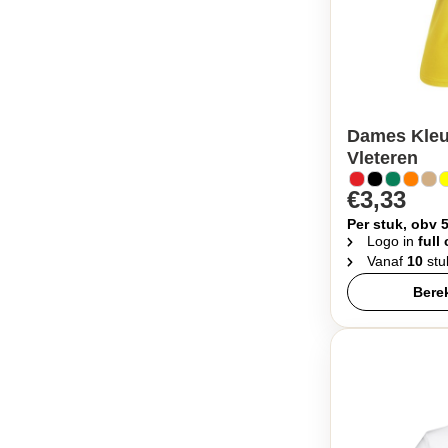
Dames Kleur
Vleteren
€3,33
Per stuk, obv 
Logo in
full
Vanaf
10
stu
Berek