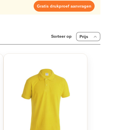
vering en de hoogste kwaliteit wordt gegarandeerd. Of je
Gratis drukproef aanvragen
 altijd de beste kwaliteit. Wij voorzien in allerlei
estellingen. Wil je weten over jacks bedrukken, wij
snel in hoge kwaliteit tegen scherpe prijzen voor zowel
Sorteer op
Prijs