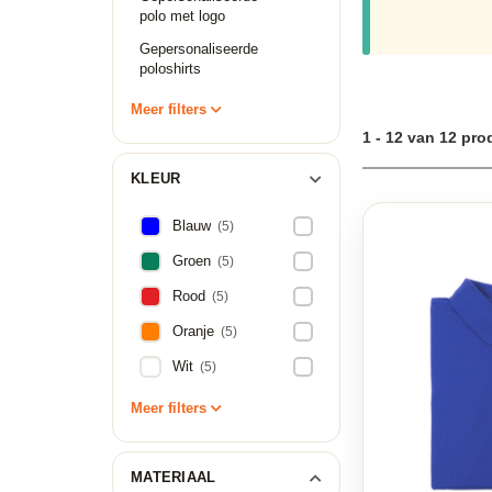
kun je altijd vrij
polo met logo
nu kiest voor bor
relatiegeschenken
Gepersonaliseerde
bedrukken vele ver
poloshirts
kleine als grote a
Meer filters
1 - 12 van 12 pr
KLEUR
Blauw
(5)
Groen
(5)
Rood
(5)
Oranje
(5)
Wit
(5)
Meer filters
MATERIAAL