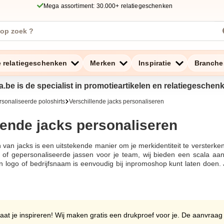
Mega assortiment: 30.000+ relatiegeschenken
e relatiegeschenken
Merken
Inspiratie
Branche
a.be is de specialist in promotieartikelen en relatiegeschen
sonaliseerde poloshirts
Verschillende jacks personaliseren
lende jacks personaliseren
 van jacks is een uitstekende manier om je merkidentiteit te versterke
 of gepersonaliseerde jassen voor je team, wij bieden een scala aa
 logo of bedrijfsnaam is eenvoudig bij inpromoshop kunt laten doen
kwaliteit tegen scherpe prijzen. Promotionele jassen bieden wij in ve
rukking opties. Of het nu om een softshell jas of jassen met een
sen.Bij iedere bestelling voor het bedrukken van jacks ontvang je ee
ar je wens is. Het bedrukken van verschillende soorten jassen ge
er textiel bedrukken. Hebt je bestanden goedgekeurd, dan nemen wij
aat je inspireren! Wij maken gratis een drukproef voor je. De aanvraag
 bijvoorbeeld ander promotioneel materiaal zoals sweaters bedrukken o