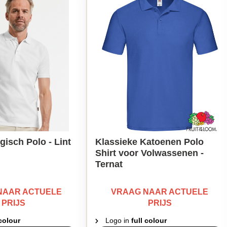
gisch Polo - Lint
Klassieke Katoenen Polo
Shirt voor Volwassenen -
Ternat
NAAR ACTUELE
VRAAG NAAR ACTUELE
PRIJS
PRIJS
 colour
Logo in
full colour