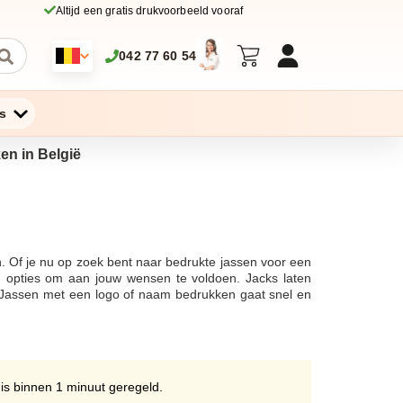
Altijd een gratis drukvoorbeeld vooraf
042 77 60 54
s
ken in België
n. Of je nu op zoek bent naar bedrukte jassen voor een
n opties om aan jouw wensen te voldoen. Jacks laten
. Jassen met een logo of naam bedrukken gaat snel en
rschillende soorten en maten, van softshell jassen tot
 logo gaat, wij kiezen de beste drukmethode voor de
n gratis digitale proef om er zeker van te zijn dat je
beurt in onze eigen studio, waar we naast jacks ook
 de productie snel in handen, zodat je jouw bedrukte
 is binnen 1 minuut geregeld.
f ander promotioneel materiaal zoals fruit of the loom