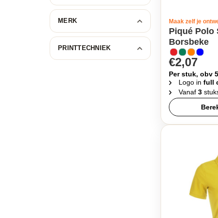
MERK
Maak zelf je ontw
Piqué Polo S
Borsbeke
PRINTTECHNIEK
€2,07
Per stuk, obv 
Logo in
full
Vanaf
3
stuk
Berek