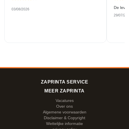
De leve
03/08/2026
29/07/20
ZAPRINTA SERVICE
MEER ZAPRINTA
Vacatures
Over ons
Algemene voorwaarden
Disclaimer & Copyright
Wettelijke informatie