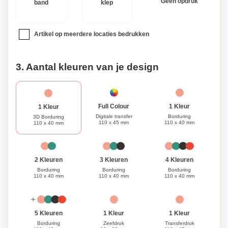
Geen opdruk
band
klep
Artikel op meerdere locaties bedrukken
3. Aantal kleuren van je design
1 Kleur
Full Colour
1 Kleur
Borduring
Digitale transfer
3D Borduring
110 x 40 mm
110 x 45 mm
110 x 40 mm
3 Kleuren
4 Kleuren
2 Kleuren
Borduring
Borduring
Borduring
110 x 40 mm
110 x 40 mm
110 x 40 mm
1 Kleur
1 Kleur
5 Kleuren
Zeefdruk
Transferdruk
Borduring