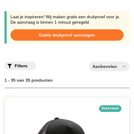
uploaden en te laten bedrukken op de voorzijde van de cap.Neem
contact op met onze klantenservice voor een offerte op maat of
als je vragen hebt over het bestelproces. Wij helpen je graag bij
het kiezen van de juiste optie en zorgen voor een snelle levering.
Laat je inspireren! Wij maken gratis een drukproef voor je.
Bij ons betaal je geen verzendkosten, waardoor je profiteert van
De aanvraag is binnen 1 minuut geregeld.
gratis verzending en een voordelige prijs. Laat daarom je trucker
pet bedrukken en maak indruk met een gepersonaliseerd en
Gratis drukproef aanvragen
professioneel uitstraling.
Filters
Aanbevolen
1 - 35 van 35 producten
Duurzaam