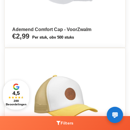
Ademend Comfort Cap - VoorZwalm
€2,99
Per stuk, obv 500 stuks
4,5
★
★
★
★
★
288
Beoordelingen
Filters