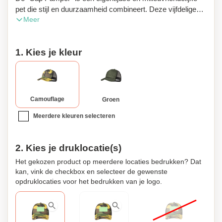
pet die stijl en duurzaamheid combineert. Deze vijfdelige
Meer
cap is vervaardigd van RPET polyester, een materiaal dat
afkomstig is van gerecycled plastic. Door de keuze voor
RPET materiaal draag je bij aan de vermindering van
1. Kies je kleur
plastic afval en steun je actief de duurzaamheid van onze
planeet. Deze cap is voorzien van een luchtig mesh
gedeelte, waardoor hij buitengewoon ademend is en ideaal
voor gebruik bij warm weer of tijdens fysieke activiteiten.
De verstelbare plastic sluiting zorgt ervoor dat de cap
Camouflage
Groen
gemakkelijk aan te passen is aan verschillende
Meerdere kleuren selecteren
hoofdmaten, wat zorgt voor optimaal comfort. De "Cap
Pamper" is beschikbaar in een trendy camouflage of stoer
groene army print, waardoor hij perfect aansluit bij zowel
2. Kies je druklocatie(s)
alledaagse outfits als sportieve gelegenheden. De cap is
voorzien van een label met het RPET logo, wat de
Het gekozen product op meerdere locaties bedrukken? Dat
kan, vink de checkbox en selecteer de gewenste
ecologische en verantwoorde keuze benadrukt. Daarnaast
opdruklocaties voor het bedrukken van je logo.
kan deze stijlvolle pet gepersonaliseerd worden, zodat hij
volledig aan jouw wensen voldoet. De "Cap Pamper" is een
ideale optie voor iedereen die waarde hecht aan mode met
een lagere ecologische voetafdruk. Maak een statement