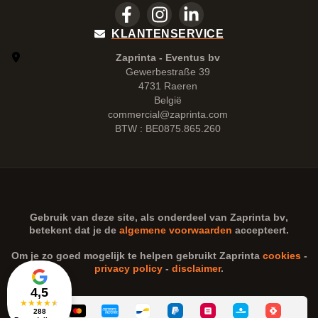
KLANTENSERVICE
Zaprinta - Eventus bv
Gewerbestraße 39
4731 Raeren
België
commercial@zaprinta.com
BTW : BE0875.865.260
Gebruik van deze site, als onderdeel van
Zaprinta bv
,
betekent dat je de
algemene voorwaarden
accepteert.
Om je zo goed mogelijk te helpen gebruikt Zaprinta
cookies
-
privacy policy
-
disclaimer
.
4,5
★
★
★
★
★
288