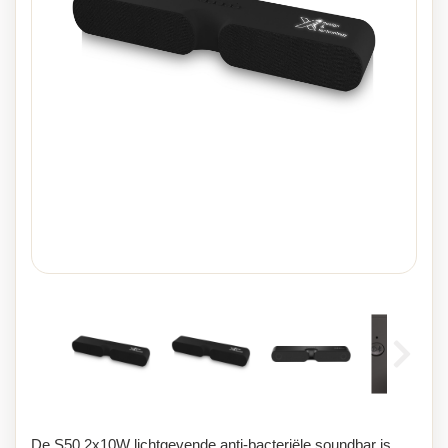
De S50 2x10W lichtgevende anti-bacteriële soundbar is