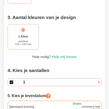
bedrijfseisen. Kortom, de GetAway-rugzak combineert
functionaliteit met veelzijdigheid op een stijlvolle manier.
3. Aantal kleuren van je design
1 Kleur
zeefdruk
120 x 120 mm
Hulp nodig?
Help mij kiezen
4. Kies je aantallen
5. Kies je leverdatum
Gratis
Standaard levering
Levering in heel