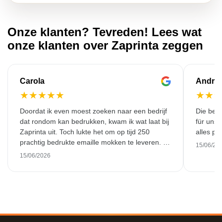
Onze klanten? Tevreden! Lees wat
onze klanten over Zaprinta zeggen
Carola
Andre
★
★
★
★
★
★
★
Doordat ik even moest zoeken naar een bedrijf
Die bedr
dat rondom kan bedrukken, kwam ik wat laat bij
für unse
Zaprinta uit. Toch lukte het om op tijd 250
alles pr
prachtig bedrukte emaille mokken te leveren. Ik
15/06/20
ben daar heel blij mee. Hartelijk bedankt!
15/06/2026