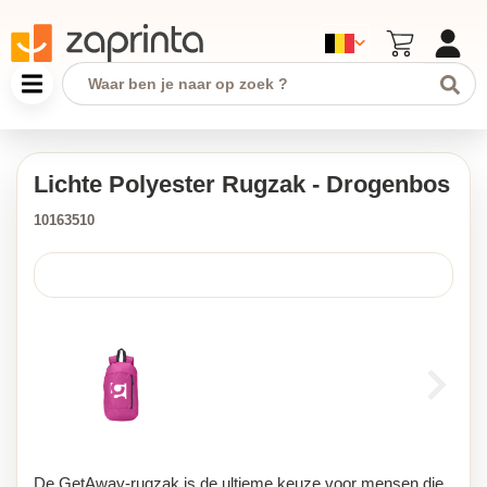
Lichte Polyester Rugzak - Drogenbos
10163510
De GetAway-rugzak is de ultieme keuze voor mensen die