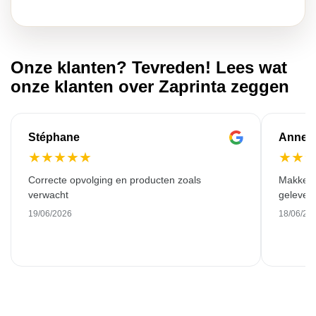
Onze klanten? Tevreden! Lees wat
onze klanten over Zaprinta zeggen
Stéphane
Anne-M
★
★
★
★
★
★
★
Correcte opvolging en producten zoals
Makkelij
verwacht
gelever
19/06/2026
18/06/20